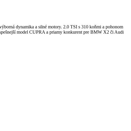
ýborná dynamika a silné motory. 2.0 TSI s 310 koňmi a pohonom
 najúspešnejší model CUPRA a priamy konkurent pre BMW X2 či Audi