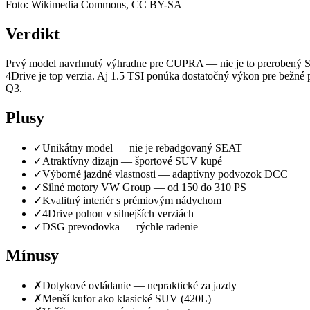
Foto: Wikimedia Commons, CC BY-SA
Verdikt
Prvý model navrhnutý výhradne pre CUPRA — nie je to prerobený S
4Drive je top verzia. Aj 1.5 TSI ponúka dostatočný výkon pre bežn
Q3.
Plusy
✓
Unikátny model — nie je rebadgovaný SEAT
✓
Atraktívny dizajn — športové SUV kupé
✓
Výborné jazdné vlastnosti — adaptívny podvozok DCC
✓
Silné motory VW Group — od 150 do 310 PS
✓
Kvalitný interiér s prémiovým nádychom
✓
4Drive pohon v silnejších verziách
✓
DSG prevodovka — rýchle radenie
Mínusy
✗
Dotykové ovládanie — nepraktické za jazdy
✗
Menší kufor ako klasické SUV (420L)