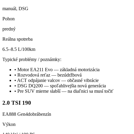
manuál, DSG
Pohon
predný
Reálna spotreba
6.5–8.5 L/100km
Typické problémy / poznámky:
•
Motor EA211 Evo — základná motorizácia
•
Rozvodová reťaz — bezúdržbová
•
ACT odpájanie valcov — občasné vibrácie
•
DSG DQ200 — spoľahlivejšia nová generácia
•
Pre SUV mierne slabší — na diaľnici sa musí točiť
2.0 TSI 190
EA888 Gen4
dobrá
benzín
Výkon