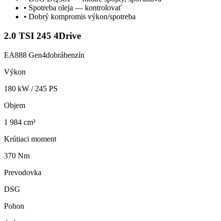
•
Spotreba oleja — kontrolovať
•
Dobrý kompromis výkon/spotreba
2.0 TSI 245 4Drive
EA888 Gen4
dobrá
benzín
Výkon
180
kW /
245
PS
Objem
1 984 cm³
Krútiaci moment
370 Nm
Prevodovka
DSG
Pohon