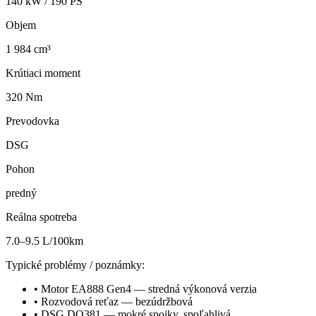
140
kW /
190
PS
Objem
1 984 cm³
Krútiaci moment
320 Nm
Prevodovka
DSG
Pohon
predný
Reálna spotreba
7.0–9.5 L/100km
Typické problémy / poznámky:
•
Motor EA888 Gen4 — stredná výkonová verzia
•
Rozvodová reťaz — bezúdržbová
•
DSG DQ381 — mokré spojky, spoľahlivá