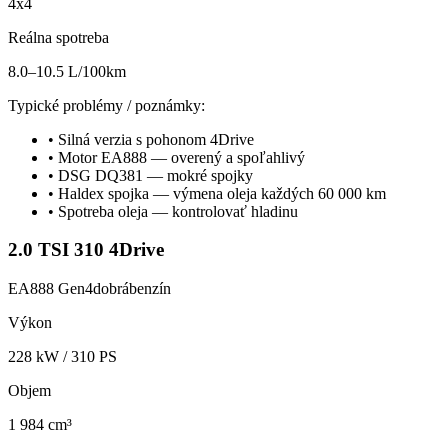
4x4
Reálna spotreba
8.0–10.5 L/100km
Typické problémy / poznámky:
•
Silná verzia s pohonom 4Drive
•
Motor EA888 — overený a spoľahlivý
•
DSG DQ381 — mokré spojky
•
Haldex spojka — výmena oleja každých 60 000 km
•
Spotreba oleja — kontrolovať hladinu
2.0 TSI 310 4Drive
EA888 Gen4
dobrá
benzín
Výkon
228
kW /
310
PS
Objem
1 984 cm³