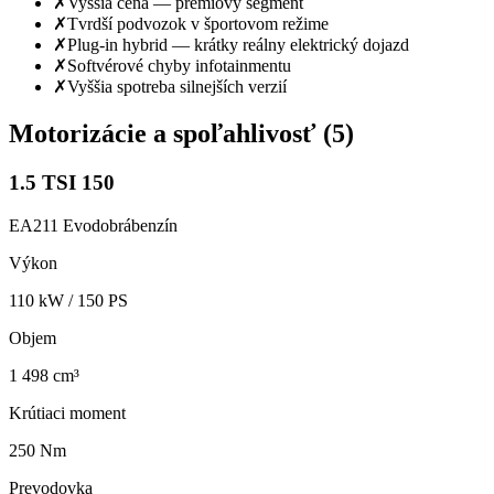
✗
Vyššia cena — prémiový segment
✗
Tvrdší podvozok v športovom režime
✗
Plug-in hybrid — krátky reálny elektrický dojazd
✗
Softvérové chyby infotainmentu
✗
Vyššia spotreba silnejších verzií
Motorizácie a spoľahlivosť (
5
)
1.5 TSI 150
EA211 Evo
dobrá
benzín
Výkon
110
kW /
150
PS
Objem
1 498 cm³
Krútiaci moment
250 Nm
Prevodovka