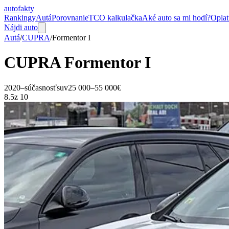
auto
fakty
Rankingy
Autá
Porovnanie
TCO kalkulačka
Aké auto sa mi hodí?
Oplat
Nájdi auto
Autá
/
CUPRA
/
Formentor
I
CUPRA
Formentor
I
2020–súčasnosť
suv
25 000–55 000€
8.5
z 10