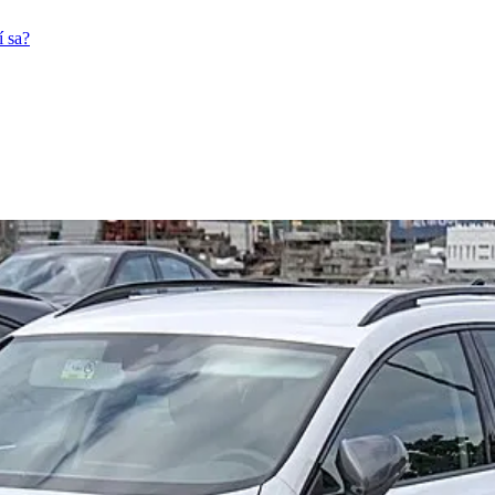
í sa?