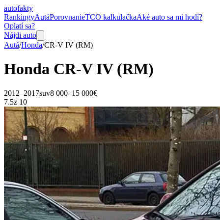
auto
fakty
Rankingy
Autá
Porovnanie
TCO kalkulačka
Aké auto sa mi hodí?
Oplatí sa?
Nájdi auto
Autá
/
Honda
/
CR-V
IV (RM)
Honda
CR-V
IV (RM)
2012–2017
suv
8 000–15 000€
7.5
z 10