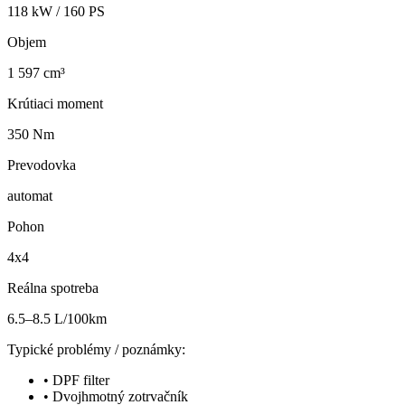
118
kW /
160
PS
Objem
1 597 cm³
Krútiaci moment
350 Nm
Prevodovka
automat
Pohon
4x4
Reálna spotreba
6.5–8.5 L/100km
Typické problémy / poznámky:
•
DPF filter
•
Dvojhmotný zotrvačník