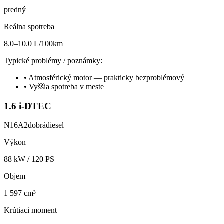
predný
Reálna spotreba
8.0–10.0 L/100km
Typické problémy / poznámky:
•
Atmosférický motor — prakticky bezproblémový
•
Vyššia spotreba v meste
1.6 i-DTEC
N16A2
dobrá
diesel
Výkon
88
kW /
120
PS
Objem
1 597 cm³
Krútiaci moment