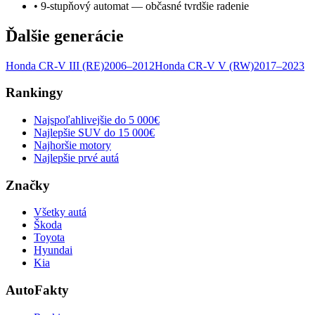
•
9-stupňový automat — občasné tvrdšie radenie
Ďalšie generácie
Honda
CR-V
III (RE)
2006–2012
Honda
CR-V
V (RW)
2017–2023
Rankingy
Najspoľahlivejšie do 5 000€
Najlepšie SUV do 15 000€
Najhoršie motory
Najlepšie prvé autá
Značky
Všetky autá
Škoda
Toyota
Hyundai
Kia
AutoFakty