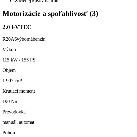
✗
Menej kusov na trhu
Motorizácie a spoľahlivosť (
3
)
2.0 i-VTEC
R20A6
výborná
benzín
Výkon
115
kW /
155
PS
Objem
1 997 cm³
Krútiaci moment
190 Nm
Prevodovka
manuál, automat
Pohon