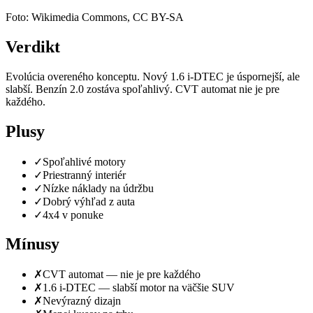
Foto: Wikimedia Commons, CC BY-SA
Verdikt
Evolúcia overenéhо konceptu. Nový 1.6 i-DTEC je úspornejší, ale
slabší. Benzín 2.0 zostáva spoľahlivý. CVT automat nie je pre
každého.
Plusy
✓
Spoľahlivé motory
✓
Priestranný interiér
✓
Nízke náklady na údržbu
✓
Dobrý výhľad z auta
✓
4x4 v ponuke
Mínusy
✗
CVT automat — nie je pre každého
✗
1.6 i-DTEC — slabší motor na väčšie SUV
✗
Nevýrazný dizajn