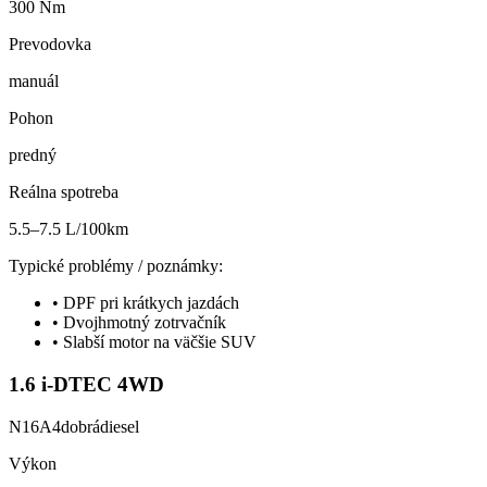
300 Nm
Prevodovka
manuál
Pohon
predný
Reálna spotreba
5.5–7.5 L/100km
Typické problémy / poznámky:
•
DPF pri krátkych jazdách
•
Dvojhmotný zotrvačník
•
Slabší motor na väčšie SUV
1.6 i-DTEC 4WD
N16A4
dobrá
diesel
Výkon