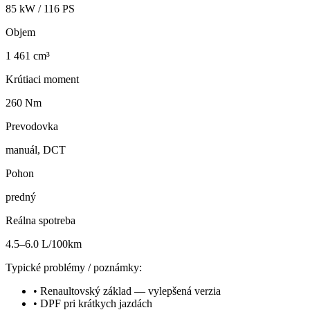
85
kW /
116
PS
Objem
1 461 cm³
Krútiaci moment
260 Nm
Prevodovka
manuál, DCT
Pohon
predný
Reálna spotreba
4.5–6.0 L/100km
Typické problémy / poznámky:
•
Renaultovský základ — vylepšená verzia
•
DPF pri krátkych jazdách