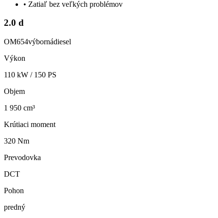
•
Zatiaľ bez veľkých problémov
2.0 d
OM654
výborná
diesel
Výkon
110
kW /
150
PS
Objem
1 950 cm³
Krútiaci moment
320 Nm
Prevodovka
DCT
Pohon
predný