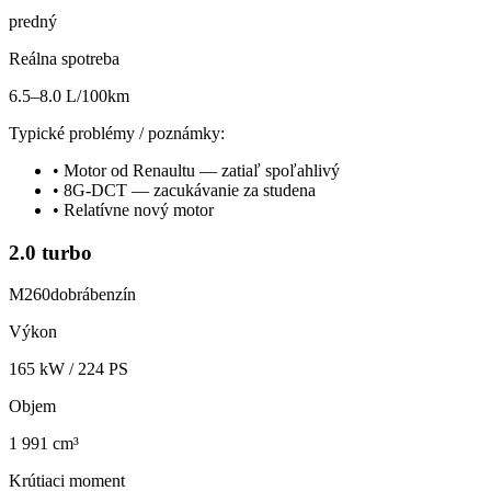
predný
Reálna spotreba
6.5–8.0 L/100km
Typické problémy / poznámky:
•
Motor od Renaultu — zatiaľ spoľahlivý
•
8G-DCT — zacukávanie za studena
•
Relatívne nový motor
2.0 turbo
M260
dobrá
benzín
Výkon
165
kW /
224
PS
Objem
1 991 cm³
Krútiaci moment