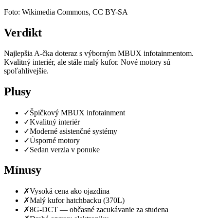
Foto: Wikimedia Commons, CC BY-SA
Verdikt
Najlepšia A-čka doteraz s výborným MBUX infotainmentom.
Kvalitný interiér, ale stále malý kufor. Nové motory sú
spoľahlivejšie.
Plusy
✓
Špičkový MBUX infotainment
✓
Kvalitný interiér
✓
Moderné asistenčné systémy
✓
Úsporné motory
✓
Sedan verzia v ponuke
Mínusy
✗
Vysoká cena ako ojazdina
✗
Malý kufor hatchbacku (370L)
✗
8G-DCT — občasné zacukávanie za studena