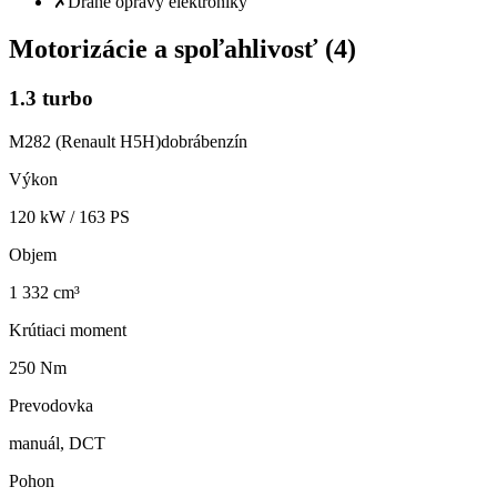
✗
Drahé opravy elektroniky
Motorizácie a spoľahlivosť (
4
)
1.3 turbo
M282 (Renault H5H)
dobrá
benzín
Výkon
120
kW /
163
PS
Objem
1 332 cm³
Krútiaci moment
250 Nm
Prevodovka
manuál, DCT
Pohon