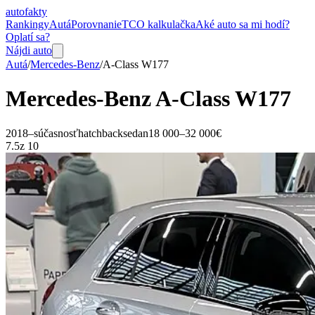
auto
fakty
Rankingy
Autá
Porovnanie
TCO kalkulačka
Aké auto sa mi hodí?
Oplatí sa?
Nájdi auto
Autá
/
Mercedes-Benz
/
A-Class
W177
Mercedes-Benz
A-Class
W177
2018–súčasnosť
hatchback
sedan
18 000–32 000€
7.5
z 10