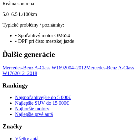
Reálna spotreba
5.0–6.5 L/100km
Typické problémy / poznámky:
•
Spoľahlivý motor OM654
•
DPF pri čisto mestskej jazde
Ďalšie generácie
Mercedes-Benz
A-Class
W169
2004–2012
Mercedes-Benz
A-Class
W176
2012–2018
Rankingy
Najspoľahlivejšie do 5 000€
Najlepšie SUV do 15 000€
Najhoršie motory
Najlepšie prvé autá
Značky
Všetky autá