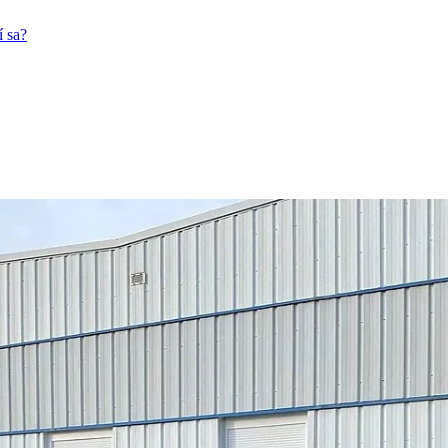
í sa?