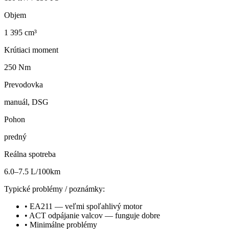
Objem
1 395 cm³
Krútiaci moment
250 Nm
Prevodovka
manuál, DSG
Pohon
predný
Reálna spotreba
6.0–7.5 L/100km
Typické problémy / poznámky:
•
EA211 — veľmi spoľahlivý motor
•
ACT odpájanie valcov — funguje dobre
•
Minimálne problémy