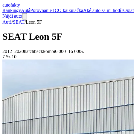
auto
fakty
Rankingy
Autá
Porovnanie
TCO kalkulačka
Aké auto sa mi hodí?
Oplat
Nájdi auto
Autá
/
SEAT
/
Leon
5F
SEAT
Leon
5F
2012–2020
hatchback
kombi
6 000–16 000€
7.5
z 10