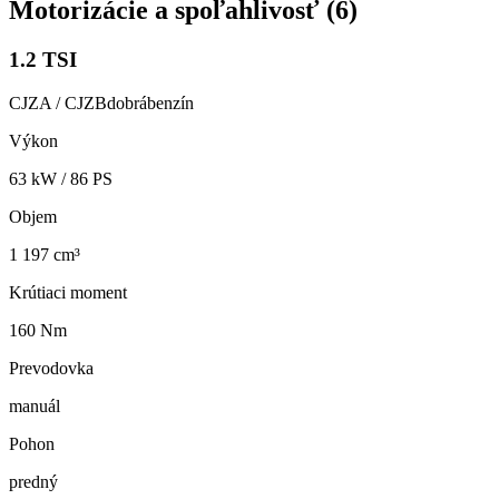
Motorizácie a spoľahlivosť (
6
)
1.2 TSI
CJZA / CJZB
dobrá
benzín
Výkon
63
kW /
86
PS
Objem
1 197 cm³
Krútiaci moment
160 Nm
Prevodovka
manuál
Pohon
predný