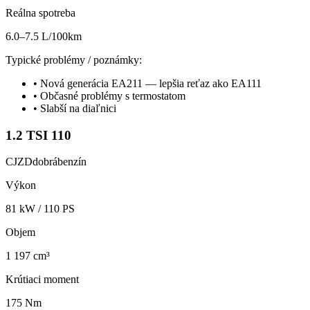
Reálna spotreba
6.0–7.5 L/100km
Typické problémy / poznámky:
•
Nová generácia EA211 — lepšia reťaz ako EA111
•
Občasné problémy s termostatom
•
Slabší na diaľnici
1.2 TSI 110
CJZD
dobrá
benzín
Výkon
81
kW /
110
PS
Objem
1 197 cm³
Krútiaci moment
175 Nm