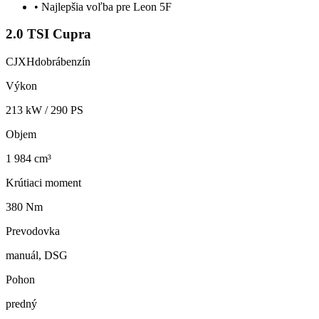
•
Najlepšia voľba pre Leon 5F
2.0 TSI Cupra
CJXH
dobrá
benzín
Výkon
213
kW /
290
PS
Objem
1 984 cm³
Krútiaci moment
380 Nm
Prevodovka
manuál, DSG
Pohon
predný