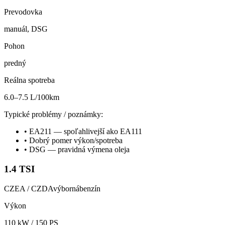
Prevodovka
manuál, DSG
Pohon
predný
Reálna spotreba
6.0–7.5 L/100km
Typické problémy / poznámky:
•
EA211 — spoľahlivejší ako EA111
•
Dobrý pomer výkon/spotreba
•
DSG — pravidná výmena oleja
1.4 TSI
CZEA / CZDA
výborná
benzín
Výkon
110
kW /
150
PS