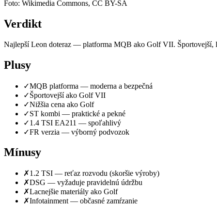
Foto: Wikimedia Commons, CC BY-SA
Verdikt
Najlepší Leon doteraz — platforma MQB ako Golf VII. Športovejší, l
Plusy
✓
MQB platforma — moderna a bezpečná
✓
Športovejší ako Golf VII
✓
Nižšia cena ako Golf
✓
ST kombi — praktické a pekné
✓
1.4 TSI EA211 — spoľahlivý
✓
FR verzia — výborný podvozok
Mínusy
✗
1.2 TSI — reťaz rozvodu (skoršie výroby)
✗
DSG — vyžaduje pravidelnú údržbu
✗
Lacnejšie materiály ako Golf
✗
Infotainment — občasné zamŕzanie