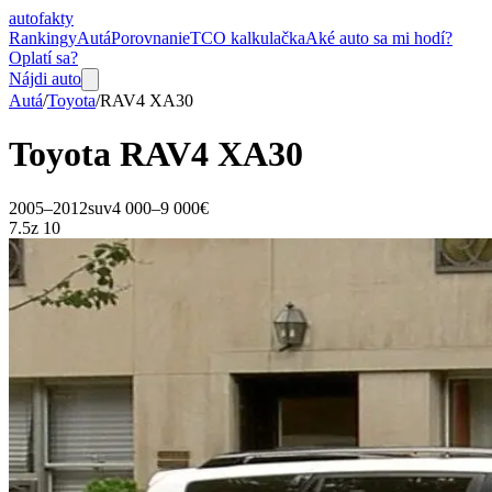
auto
fakty
Rankingy
Autá
Porovnanie
TCO kalkulačka
Aké auto sa mi hodí?
Oplatí sa?
Nájdi auto
Autá
/
Toyota
/
RAV4
XA30
Toyota
RAV4
XA30
2005–2012
suv
4 000–9 000€
7.5
z 10