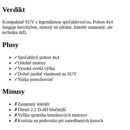
Verdikt
Kompaktné SUV s legendárnou spoľahlivosťou. Pohon 4x4
funguje bezchybne, motory sú odolné. Interiér zastaraný, ale
technika drží.
Plusy
✓
Spoľahlivý pohon 4x4
✓
Odolné motory
✓
Vysoká svetlá výška
✓
Dobré jazdné vlastnosti na SUV
✓
Nízka poruchovosť
Mínusy
✗
Zastaraný interiér
✗
Diesel 2.2 D-4D hlučnejší
✗
Vyššia spotreba benzínových motorov
✗
Korózia na podvozku pri zanedbaných kusoch