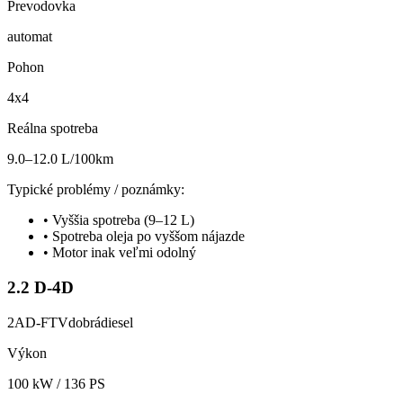
Prevodovka
automat
Pohon
4x4
Reálna spotreba
9.0–12.0 L/100km
Typické problémy / poznámky:
•
Vyššia spotreba (9–12 L)
•
Spotreba oleja po vyššom nájazde
•
Motor inak veľmi odolný
2.2 D-4D
2AD-FTV
dobrá
diesel
Výkon
100
kW /
136
PS