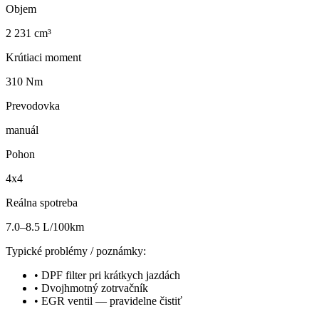
Objem
2 231 cm³
Krútiaci moment
310 Nm
Prevodovka
manuál
Pohon
4x4
Reálna spotreba
7.0–8.5 L/100km
Typické problémy / poznámky:
•
DPF filter pri krátkych jazdách
•
Dvojhmotný zotrvačník
•
EGR ventil — pravidelne čistiť