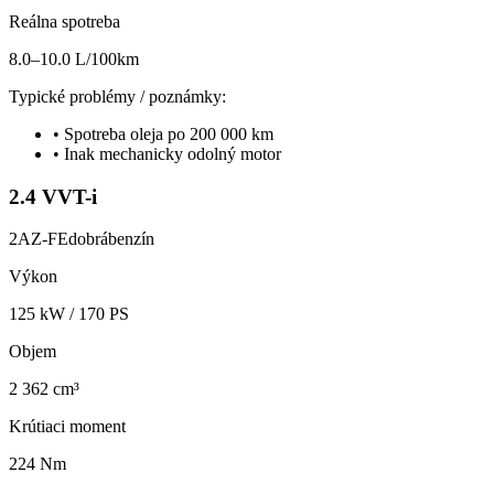
Reálna spotreba
8.0–10.0 L/100km
Typické problémy / poznámky:
•
Spotreba oleja po 200 000 km
•
Inak mechanicky odolný motor
2.4 VVT-i
2AZ-FE
dobrá
benzín
Výkon
125
kW /
170
PS
Objem
2 362 cm³
Krútiaci moment
224 Nm