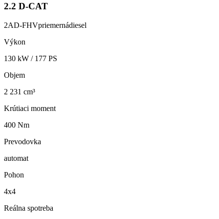
2.2 D-CAT
2AD-FHV
priemerná
diesel
Výkon
130
kW /
177
PS
Objem
2 231 cm³
Krútiaci moment
400 Nm
Prevodovka
automat
Pohon
4x4
Reálna spotreba