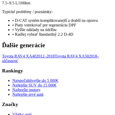
7.5–9.5 L/100km
Typické problémy / poznámky:
•
D-CAT systém komplikovanejší a drahší na opravu
•
Piaty vstrekovač pre regeneráciu DPF
•
Vyššie náklady na údržbu
•
Radšej vybrať štandardný 2.2 D-4D
Ďalšie generácie
Toyota
RAV4
XA40
2012–2018
Toyota
RAV4
XA50
2018–
súčasnosť
Rankingy
Najspoľahlivejšie do 5 000€
Najlepšie SUV do 15 000€
Najhoršie motory
Najlepšie prvé autá
Značky
Všetky autá