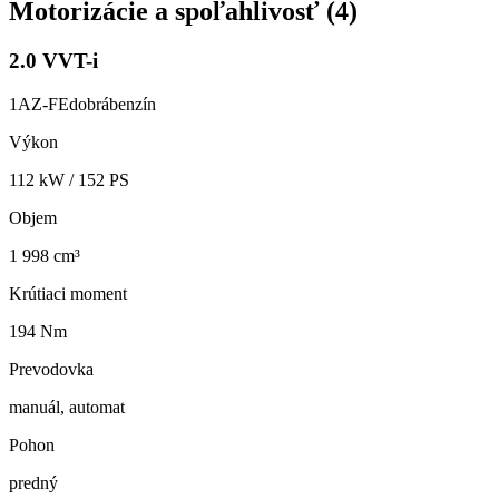
Motorizácie a spoľahlivosť (
4
)
2.0 VVT-i
1AZ-FE
dobrá
benzín
Výkon
112
kW /
152
PS
Objem
1 998 cm³
Krútiaci moment
194 Nm
Prevodovka
manuál, automat
Pohon
predný