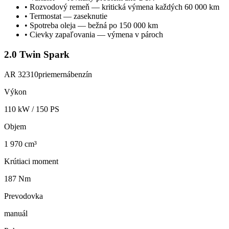
•
Rozvodový remeň — kritická výmena každých 60 000 km
•
Termostat — zaseknutie
•
Spotreba oleja — bežná po 150 000 km
•
Cievky zapaľovania — výmena v pároch
2.0 Twin Spark
AR 32310
priemerná
benzín
Výkon
110
kW /
150
PS
Objem
1 970 cm³
Krútiaci moment
187 Nm
Prevodovka
manuál