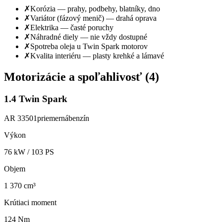
✗
Korózia — prahy, podbehy, blatníky, dno
✗
Variátor (fázový menič) — drahá oprava
✗
Elektrika — časté poruchy
✗
Náhradné diely — nie vždy dostupné
✗
Spotreba oleja u Twin Spark motorov
✗
Kvalita interiéru — plasty krehké a lámavé
Motorizácie a spoľahlivosť (
4
)
1.4 Twin Spark
AR 33501
priemerná
benzín
Výkon
76
kW /
103
PS
Objem
1 370 cm³
Krútiaci moment
124 Nm