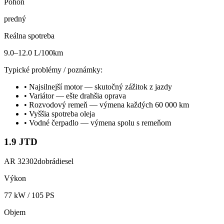
Pohon
predný
Reálna spotreba
9.0–12.0 L/100km
Typické problémy / poznámky:
•
Najsilnejší motor — skutočný zážitok z jazdy
•
Variátor — ešte drahšia oprava
•
Rozvodový remeň — výmena každých 60 000 km
•
Vyššia spotreba oleja
•
Vodné čerpadlo — výmena spolu s remeňom
1.9 JTD
AR 32302
dobrá
diesel
Výkon
77
kW /
105
PS
Objem