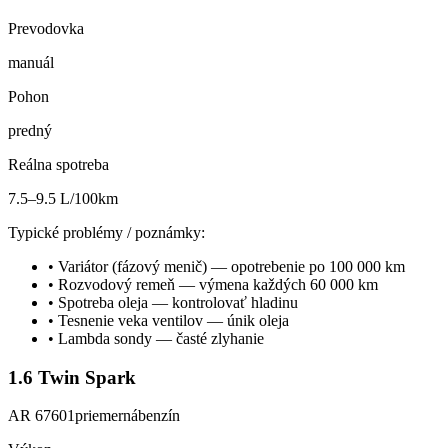
Prevodovka
manuál
Pohon
predný
Reálna spotreba
7.5–9.5 L/100km
Typické problémy / poznámky:
•
Variátor (fázový menič) — opotrebenie po 100 000 km
•
Rozvodový remeň — výmena každých 60 000 km
•
Spotreba oleja — kontrolovať hladinu
•
Tesnenie veka ventilov — únik oleja
•
Lambda sondy — časté zlyhanie
1.6 Twin Spark
AR 67601
priemerná
benzín