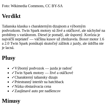
Foto: Wikimedia Commons, CC BY-SA
Verdikt
Talianska klasika s charakterným dizajnom a výborným
podvozkom. Twin Spark motory sú živé a otáčkové, ale náchylné na
problémy s variátorom. Diesel je pomalý, ale úsporný. Korózia je
najväčší nepriateľ — väčšina kusov už zhrdzavela. Boxer motor 1.6
a 2.0 Twin Spark ponúkajú skutočný zážitok z jazdy, ale údržba nie
je lacná.
Plusy
✓
Výborný podvozok — jazda je radosť
✓
Twin Spark motory — živé a otáčkové
✓
Charakterný taliansky dizajn
✓
Priestranný interiér na hatchback
✓
Nízka obstarávacia cena
✓
Zaujímavé auto pre nadšencov
Mínusy