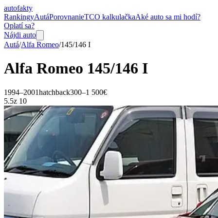
auto
fakty
Rankingy
Autá
Porovnanie
TCO kalkulačka
Aké auto sa mi hodí?
Oplatí sa?
Nájdi auto
Autá
/
Alfa Romeo
/
145/146
I
Alfa Romeo
145/146
I
1994–2001
hatchback
300–1 500€
5.5
z 10