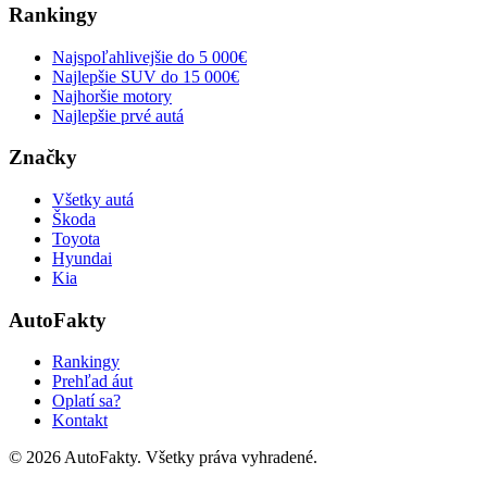
Rankingy
Najspoľahlivejšie do 5 000€
Najlepšie SUV do 15 000€
Najhoršie motory
Najlepšie prvé autá
Značky
Všetky autá
Škoda
Toyota
Hyundai
Kia
AutoFakty
Rankingy
Prehľad áut
Oplatí sa?
Kontakt
©
2026
AutoFakty. Všetky práva vyhradené.