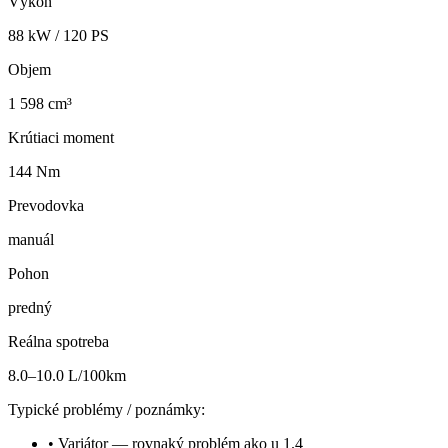
Výkon
88
kW /
120
PS
Objem
1 598 cm³
Krútiaci moment
144 Nm
Prevodovka
manuál
Pohon
predný
Reálna spotreba
8.0–10.0 L/100km
Typické problémy / poznámky:
•
Variátor — rovnaký problém ako u 1.4