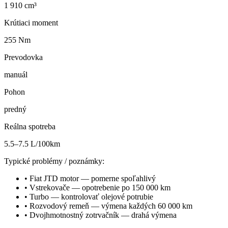
1 910 cm³
Krútiaci moment
255 Nm
Prevodovka
manuál
Pohon
predný
Reálna spotreba
5.5–7.5 L/100km
Typické problémy / poznámky:
•
Fiat JTD motor — pomerne spoľahlivý
•
Vstrekovače — opotrebenie po 150 000 km
•
Turbo — kontrolovať olejové potrubie
•
Rozvodový remeň — výmena každých 60 000 km
•
Dvojhmotnostný zotrvačník — drahá výmena