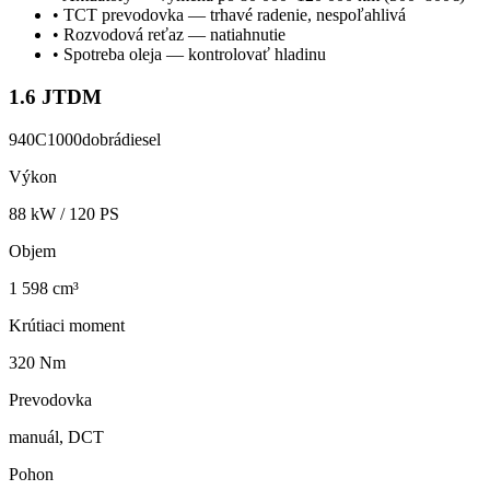
•
TCT prevodovka — trhavé radenie, nespoľahlivá
•
Rozvodová reťaz — natiahnutie
•
Spotreba oleja — kontrolovať hladinu
1.6 JTDM
940C1000
dobrá
diesel
Výkon
88
kW /
120
PS
Objem
1 598 cm³
Krútiaci moment
320 Nm
Prevodovka
manuál, DCT
Pohon