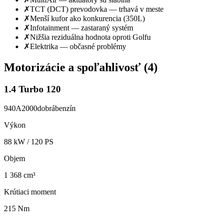
✗
TCT (DCT) prevodovka — trhavá v meste
✗
Menší kufor ako konkurencia (350L)
✗
Infotainment — zastaraný systém
✗
Nižšia reziduálna hodnota oproti Golfu
✗
Elektrika — občasné problémy
Motorizácie a spoľahlivosť (
4
)
1.4 Turbo 120
940A2000
dobrá
benzín
Výkon
88
kW /
120
PS
Objem
1 368 cm³
Krútiaci moment
215 Nm