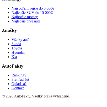
Najspoľahlivejšie do 5 000€
Najlepšie SUV do 15 000€
Najhoršie motory
Najlepšie prvé autá
Značky
Všetky autá
Škoda
Toyota
Hyundai
Kia
AutoFakty
Rankingy
Prehľad áut
Oplatí sa?
Kontakt
©
2026
AutoFakty. Všetky práva vyhradené.