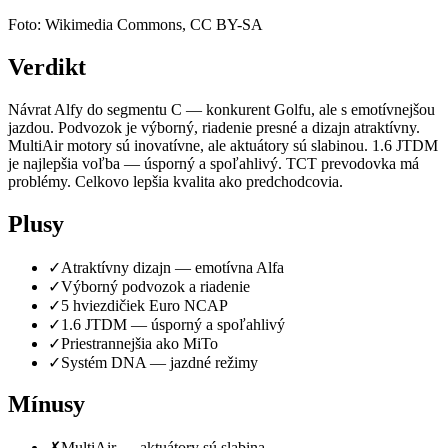
Foto: Wikimedia Commons, CC BY-SA
Verdikt
Návrat Alfy do segmentu C — konkurent Golfu, ale s emotívnejšou
jazdou. Podvozok je výborný, riadenie presné a dizajn atraktívny.
MultiAir motory sú inovatívne, ale aktuátory sú slabinou. 1.6 JTDM
je najlepšia voľba — úsporný a spoľahlivý. TCT prevodovka má
problémy. Celkovo lepšia kvalita ako predchodcovia.
Plusy
✓
Atraktívny dizajn — emotívna Alfa
✓
Výborný podvozok a riadenie
✓
5 hviezdičiek Euro NCAP
✓
1.6 JTDM — úsporný a spoľahlivý
✓
Priestrannejšia ako MiTo
✓
Systém DNA — jazdné režimy
Mínusy
✗
MultiAir — aktuátory sú slabina