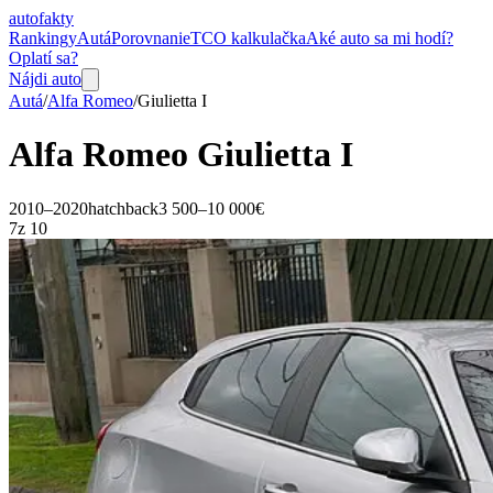
auto
fakty
Rankingy
Autá
Porovnanie
TCO kalkulačka
Aké auto sa mi hodí?
Oplatí sa?
Nájdi auto
Autá
/
Alfa Romeo
/
Giulietta
I
Alfa Romeo
Giulietta
I
2010–2020
hatchback
3 500–10 000€
7
z 10