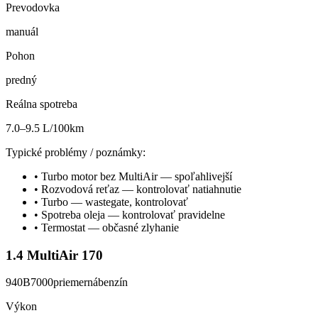
Prevodovka
manuál
Pohon
predný
Reálna spotreba
7.0–9.5 L/100km
Typické problémy / poznámky:
•
Turbo motor bez MultiAir — spoľahlivejší
•
Rozvodová reťaz — kontrolovať natiahnutie
•
Turbo — wastegate, kontrolovať
•
Spotreba oleja — kontrolovať pravidelne
•
Termostat — občasné zlyhanie
1.4 MultiAir 170
940B7000
priemerná
benzín
Výkon