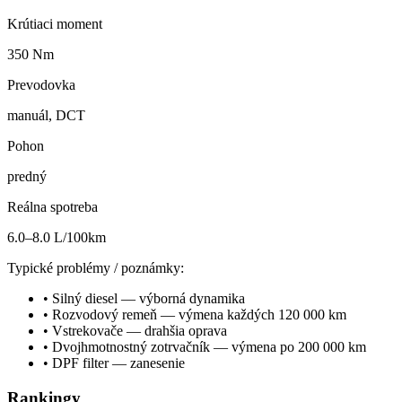
Krútiaci moment
350 Nm
Prevodovka
manuál, DCT
Pohon
predný
Reálna spotreba
6.0–8.0 L/100km
Typické problémy / poznámky:
•
Silný diesel — výborná dynamika
•
Rozvodový remeň — výmena každých 120 000 km
•
Vstrekovače — drahšia oprava
•
Dvojhmotnostný zotrvačník — výmena po 200 000 km
•
DPF filter — zanesenie
Rankingy