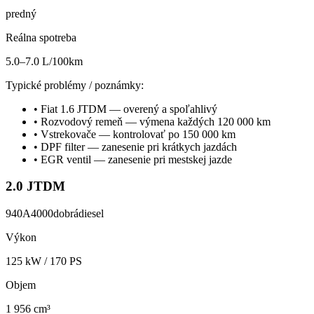
predný
Reálna spotreba
5.0–7.0 L/100km
Typické problémy / poznámky:
•
Fiat 1.6 JTDM — overený a spoľahlivý
•
Rozvodový remeň — výmena každých 120 000 km
•
Vstrekovače — kontrolovať po 150 000 km
•
DPF filter — zanesenie pri krátkych jazdách
•
EGR ventil — zanesenie pri mestskej jazde
2.0 JTDM
940A4000
dobrá
diesel
Výkon
125
kW /
170
PS
Objem
1 956 cm³