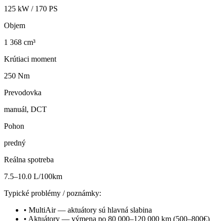
125
kW /
170
PS
Objem
1 368 cm³
Krútiaci moment
250 Nm
Prevodovka
manuál, DCT
Pohon
predný
Reálna spotreba
7.5–10.0 L/100km
Typické problémy / poznámky:
•
MultiAir — aktuátory sú hlavná slabina
•
Aktuátory — výmena po 80 000–120 000 km (500–800€)