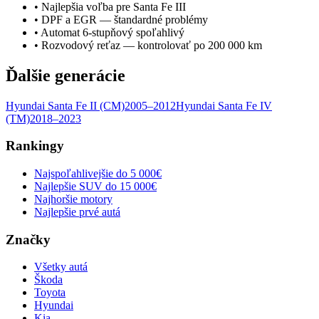
•
Najlepšia voľba pre Santa Fe III
•
DPF a EGR — štandardné problémy
•
Automat 6-stupňový spoľahlivý
•
Rozvodový reťaz — kontrolovať po 200 000 km
Ďalšie generácie
Hyundai
Santa Fe
II (CM)
2005–2012
Hyundai
Santa Fe
IV
(TM)
2018–2023
Rankingy
Najspoľahlivejšie do 5 000€
Najlepšie SUV do 15 000€
Najhoršie motory
Najlepšie prvé autá
Značky
Všetky autá
Škoda
Toyota
Hyundai
Kia