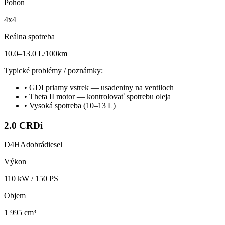
Pohon
4x4
Reálna spotreba
10.0–13.0 L/100km
Typické problémy / poznámky:
•
GDI priamy vstrek — usadeniny na ventiloch
•
Theta II motor — kontrolovať spotrebu oleja
•
Vysoká spotreba (10–13 L)
2.0 CRDi
D4HA
dobrá
diesel
Výkon
110
kW /
150
PS
Objem
1 995 cm³