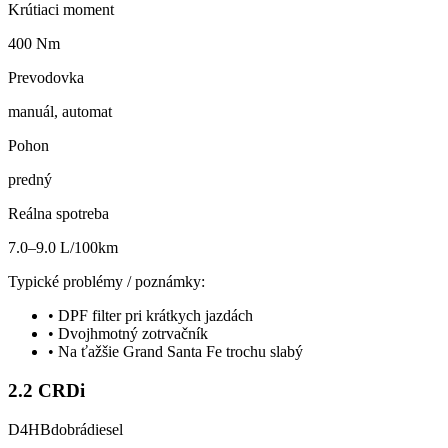
Krútiaci moment
400 Nm
Prevodovka
manuál, automat
Pohon
predný
Reálna spotreba
7.0–9.0 L/100km
Typické problémy / poznámky:
•
DPF filter pri krátkych jazdách
•
Dvojhmotný zotrvačník
•
Na ťažšie Grand Santa Fe trochu slabý
2.2 CRDi
D4HB
dobrá
diesel