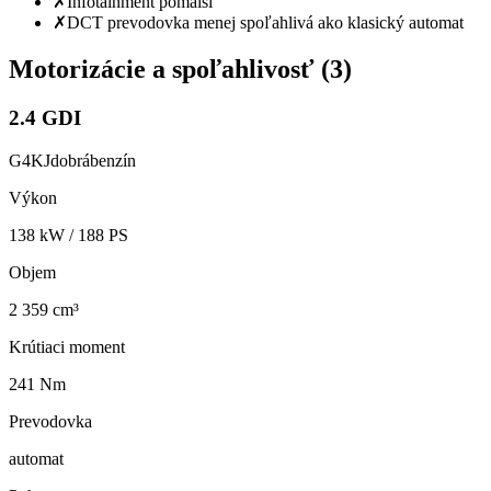
✗
Infotainment pomalší
✗
DCT prevodovka menej spoľahlivá ako klasický automat
Motorizácie a spoľahlivosť (
3
)
2.4 GDI
G4KJ
dobrá
benzín
Výkon
138
kW /
188
PS
Objem
2 359 cm³
Krútiaci moment
241 Nm
Prevodovka
automat