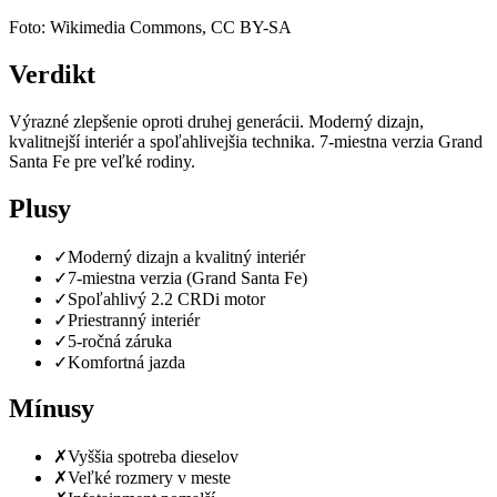
Foto: Wikimedia Commons, CC BY-SA
Verdikt
Výrazné zlepšenie oproti druhej generácii. Moderný dizajn,
kvalitnejší interiér a spoľahlivejšia technika. 7-miestna verzia Grand
Santa Fe pre veľké rodiny.
Plusy
✓
Moderný dizajn a kvalitný interiér
✓
7-miestna verzia (Grand Santa Fe)
✓
Spoľahlivý 2.2 CRDi motor
✓
Priestranný interiér
✓
5-ročná záruka
✓
Komfortná jazda
Mínusy
✗
Vyššia spotreba dieselov
✗
Veľké rozmery v meste