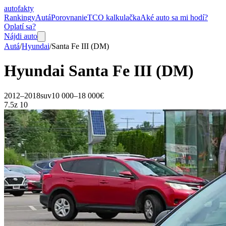
auto
fakty
Rankingy
Autá
Porovnanie
TCO kalkulačka
Aké auto sa mi hodí?
Oplatí sa?
Nájdi auto
Autá
/
Hyundai
/
Santa Fe
III (DM)
Hyundai
Santa Fe
III (DM)
2012–2018
suv
10 000–18 000€
7.5
z 10