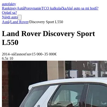
auto
fakty
Rankingy
Autá
Porovnanie
TCO kalkulačka
Aké auto sa mi hodí?
Oplatí sa?
Nájdi auto
Autá
/
Land Rover
/
Discovery Sport
L550
Land Rover
Discovery Sport
L550
2014–súčasnosť
suv
15 000–35 000€
6.5
z 10