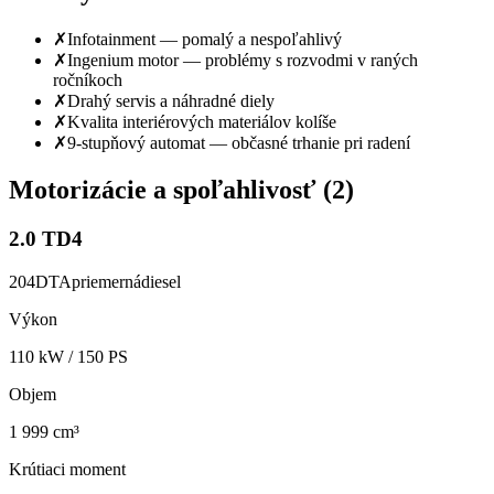
✗
Infotainment — pomalý a nespoľahlivý
✗
Ingenium motor — problémy s rozvodmi v raných
ročníkoch
✗
Drahý servis a náhradné diely
✗
Kvalita interiérových materiálov kolíše
✗
9-stupňový automat — občasné trhanie pri radení
Motorizácie a spoľahlivosť (
2
)
2.0 TD4
204DTA
priemerná
diesel
Výkon
110
kW /
150
PS
Objem
1 999 cm³
Krútiaci moment