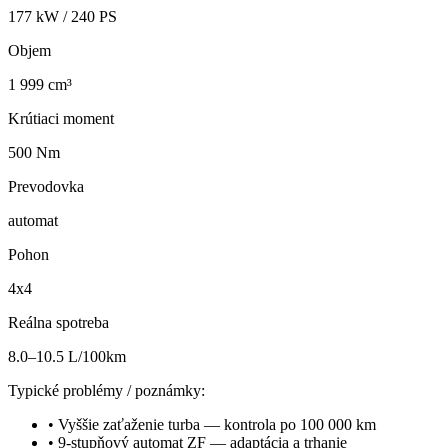
177
kW /
240
PS
Objem
1 999 cm³
Krútiaci moment
500 Nm
Prevodovka
automat
Pohon
4x4
Reálna spotreba
8.0–10.5 L/100km
Typické problémy / poznámky:
•
Vyššie zaťaženie turba — kontrola po 100 000 km
•
9-stupňový automat ZF — adaptácia a trhanie