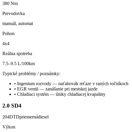
380 Nm
Prevodovka
manuál, automat
Pohon
4x4
Reálna spotreba
7.5–9.5 L/100km
Typické problémy / poznámky:
•
Ingenium rozvody — naťahovák reťaze v raných ročníkoch
•
EGR ventil — zanášanie pri mestskej jazde
•
Chladiaci systém — úniky chladiacej kvapaliny
2.0 SD4
204DTD
priemerná
diesel
Výkon