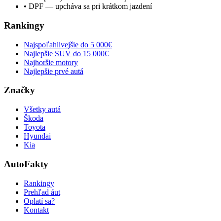
•
DPF — upcháva sa pri krátkom jazdení
Rankingy
Najspoľahlivejšie do 5 000€
Najlepšie SUV do 15 000€
Najhoršie motory
Najlepšie prvé autá
Značky
Všetky autá
Škoda
Toyota
Hyundai
Kia
AutoFakty
Rankingy
Prehľad áut
Oplatí sa?
Kontakt