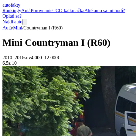
auto
fakty
Rankingy
Autá
Porovnanie
TCO kalkulačka
Aké auto sa mi hodí?
Oplatí sa?
Nájdi auto
Autá
/
Mini
/
Countryman
I (R60)
Mini
Countryman
I (R60)
2010–2016
suv
4 000–12 000€
6.5
z 10