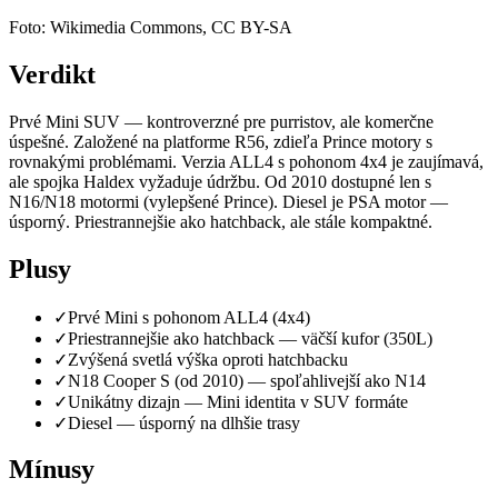
Foto: Wikimedia Commons, CC BY-SA
Verdikt
Prvé Mini SUV — kontroverzné pre purristov, ale komerčne
úspešné. Založené na platforme R56, zdieľa Prince motory s
rovnakými problémami. Verzia ALL4 s pohonom 4x4 je zaujímavá,
ale spojka Haldex vyžaduje údržbu. Od 2010 dostupné len s
N16/N18 motormi (vylepšené Prince). Diesel je PSA motor —
úsporný. Priestrannejšie ako hatchback, ale stále kompaktné.
Plusy
✓
Prvé Mini s pohonom ALL4 (4x4)
✓
Priestrannejšie ako hatchback — väčší kufor (350L)
✓
Zvýšená svetlá výška oproti hatchbacku
✓
N18 Cooper S (od 2010) — spoľahlivejší ako N14
✓
Unikátny dizajn — Mini identita v SUV formáte
✓
Diesel — úsporný na dlhšie trasy
Mínusy