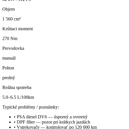
Objem
1 560 cm³
Krútiaci moment
270 Nm
Prevodovka
manuál
Pohon
predný
Reálna spotreba
5.0–6.5 L/100km
Typické problémy / poznámky:
•
PSA diesel DV6 — úsporný a overený
•
DPF filter — pozor pri krátkych jazdách
•
Vstrekovače — kontrolovať po 120 000 km