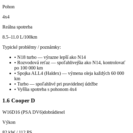
Pohon
4x4
Reálna spotreba
8.5–11.0 L/100km
Typické problémy / poznámky:
•
N18 turbo — výrazne lepší ako N14
•
Rozvodová reťaz — spoľahlivejšia ako N14, kontrolovať
po 100 000 km
•
Spojka ALL4 (Haldex) — výmena oleja každých 60 000
km
•
Turbo — spoľahlivé pri pravidelnej údržbe
•
Vyššia spotreba s pohonom 4x4
1.6 Cooper D
W16D16 (PSA DV6)
dobrá
diesel
Výkon
82
kW /
112
PS