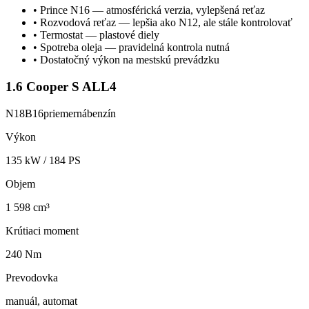
•
Prince N16 — atmosférická verzia, vylepšená reťaz
•
Rozvodová reťaz — lepšia ako N12, ale stále kontrolovať
•
Termostat — plastové diely
•
Spotreba oleja — pravidelná kontrola nutná
•
Dostatočný výkon na mestskú prevádzku
1.6 Cooper S ALL4
N18B16
priemerná
benzín
Výkon
135
kW /
184
PS
Objem
1 598 cm³
Krútiaci moment
240 Nm
Prevodovka
manuál, automat