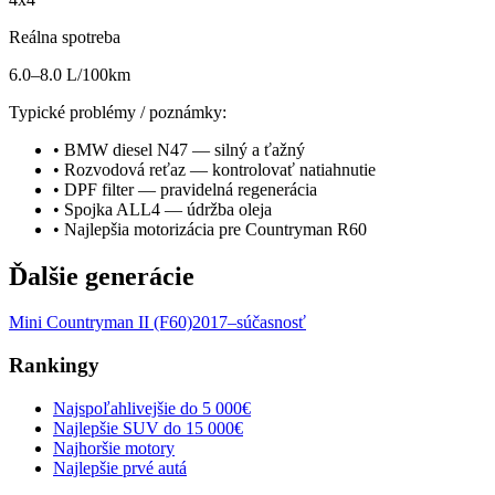
Reálna spotreba
6.0–8.0 L/100km
Typické problémy / poznámky:
•
BMW diesel N47 — silný a ťažný
•
Rozvodová reťaz — kontrolovať natiahnutie
•
DPF filter — pravidelná regenerácia
•
Spojka ALL4 — údržba oleja
•
Najlepšia motorizácia pre Countryman R60
Ďalšie generácie
Mini
Countryman
II (F60)
2017–súčasnosť
Rankingy
Najspoľahlivejšie do 5 000€
Najlepšie SUV do 15 000€
Najhoršie motory
Najlepšie prvé autá