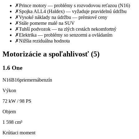
✗
Prince motory — problémy s rozvodovou reťazou (N16)
✗
Spojka ALL4 (Haldex) — vyžaduje pravidelnú údržbu
✗
Vysoké náklady na údržbu — prémiové ceny
✗
Stále pomerne malé na SUV
✗
Tuhší podvozok — na zlých cestách nekomfortný
✗
Elektrika — problémy so senzormi a ovládaním
✗
Nižšia reziduálna hodnota
Motorizácie a spoľahlivosť (
5
)
1.6 One
N16B16
priemerná
benzín
Výkon
72
kW /
98
PS
Objem
1 598 cm³
Krútiaci moment