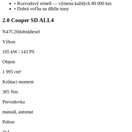
•
Rozvodový remeň — výmena každých 80 000 km
•
Dobrá voľba na dlhšie trasy
2.0 Cooper SD ALL4
N47C20
dobrá
diesel
Výkon
105
kW /
143
PS
Objem
1 995 cm³
Krútiaci moment
305 Nm
Prevodovka
manuál, automat
Pohon
4x4