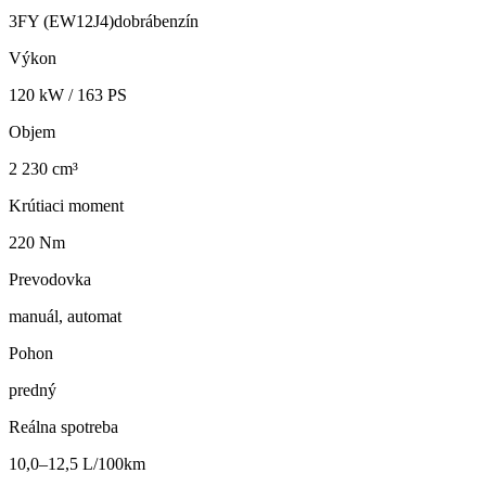
3FY (EW12J4)
dobrá
benzín
Výkon
120
kW /
163
PS
Objem
2 230 cm³
Krútiaci moment
220 Nm
Prevodovka
manuál, automat
Pohon
predný
Reálna spotreba
10,0–12,5 L/100km