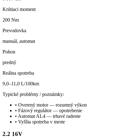
Krútiaci moment
200 Nm
Prevodovka
manuál, automat
Pohon
predný
Reálna spotreba
9,0–11,0 L/100km
Typické problémy / poznámky:
•
Overený motor — rozumný výkon
•
Fázový regulátor — opotrebenie
•
Automat AL4 — trhavé radenie
•
Vyššia spotreba v meste
2.2 16V