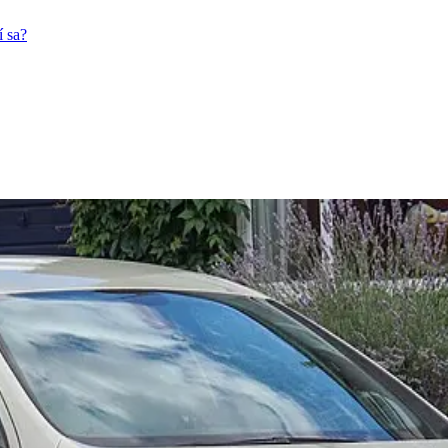
í sa?