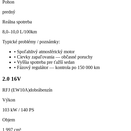
Pohon
predný
Reálna spotreba
8,0–10,0 L/100km
Typické problémy / poznámky:
•
Spoľahlivý atmosférický motor
•
Cievky zapaľovania — občasné poruchy
•
Vyššia spotreba pre ťažší sedan
•
Fázový regulátor — kontrola po 150 000 km
2.0 16V
RFJ (EW10A)
dobrá
benzín
Výkon
103
kW /
140
PS
Objem
1 997 cm³