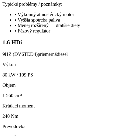
Typické problémy / poznámky:
•
Výkonný atmosférický motor
•
Vyššia spotreba paliva
•
Menej rozšírený — drahšie diely
•
Fázový regulátor
1.6 HDi
9HZ (DV6TED4)
priemerná
diesel
Výkon
80
kW /
109
PS
Objem
1 560 cm³
Krútiaci moment
240 Nm
Prevodovka