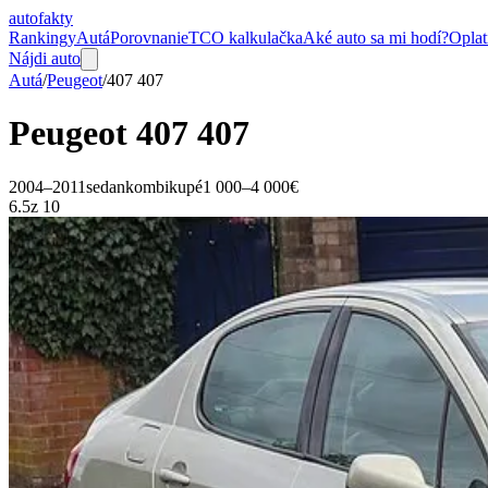
auto
fakty
Rankingy
Autá
Porovnanie
TCO kalkulačka
Aké auto sa mi hodí?
Oplat
Nájdi auto
Autá
/
Peugeot
/
407
407
Peugeot
407
407
2004–2011
sedan
kombi
kupé
1 000–4 000€
6.5
z 10