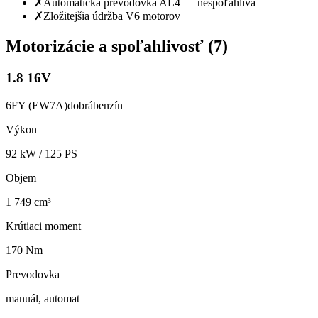
✗
Automatická prevodovka AL4 — nespoľahlivá
✗
Zložitejšia údržba V6 motorov
Motorizácie a spoľahlivosť (
7
)
1.8 16V
6FY (EW7A)
dobrá
benzín
Výkon
92
kW /
125
PS
Objem
1 749 cm³
Krútiaci moment
170 Nm
Prevodovka
manuál, automat