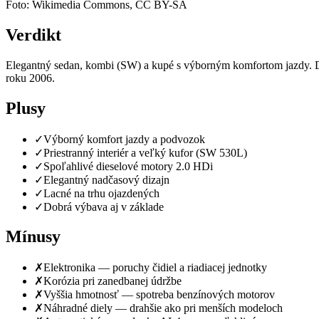
Foto: Wikimedia Commons, CC BY-SA
Verdikt
Elegantný sedan, kombi (SW) a kupé s výborným komfortom jazdy. Die
roku 2006.
Plusy
✓
Výborný komfort jazdy a podvozok
✓
Priestranný interiér a veľký kufor (SW 530L)
✓
Spoľahlivé dieselové motory 2.0 HDi
✓
Elegantný nadčasový dizajn
✓
Lacné na trhu ojazdených
✓
Dobrá výbava aj v základe
Mínusy
✗
Elektronika — poruchy čidiel a riadiacej jednotky
✗
Korózia pri zanedbanej údržbe
✗
Vyššia hmotnosť — spotreba benzínových motorov
✗
Náhradné diely — drahšie ako pri menších modeloch