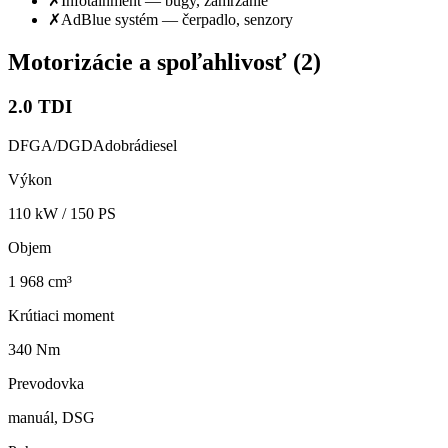
✗
Infotainment — bugy, zamŕzanie
✗
AdBlue systém — čerpadlo, senzory
Motorizácie a spoľahlivosť (
2
)
2.0 TDI
DFGA/DGDA
dobrá
diesel
Výkon
110
kW /
150
PS
Objem
1 968 cm³
Krútiaci moment
340 Nm
Prevodovka
manuál, DSG