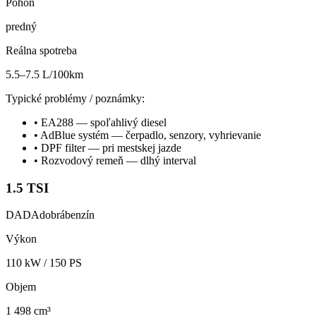
Pohon
predný
Reálna spotreba
5.5–7.5 L/100km
Typické problémy / poznámky:
•
EA288 — spoľahlivý diesel
•
AdBlue systém — čerpadlo, senzory, vyhrievanie
•
DPF filter — pri mestskej jazde
•
Rozvodový remeň — dlhý interval
1.5 TSI
DADA
dobrá
benzín
Výkon
110
kW /
150
PS
Objem
1 498 cm³