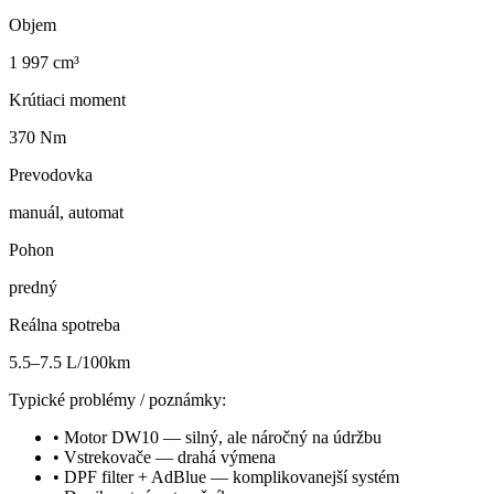
Objem
1 997 cm³
Krútiaci moment
370 Nm
Prevodovka
manuál, automat
Pohon
predný
Reálna spotreba
5.5–7.5 L/100km
Typické problémy / poznámky:
•
Motor DW10 — silný, ale náročný na údržbu
•
Vstrekovače — drahá výmena
•
DPF filter + AdBlue — komplikovanejší systém