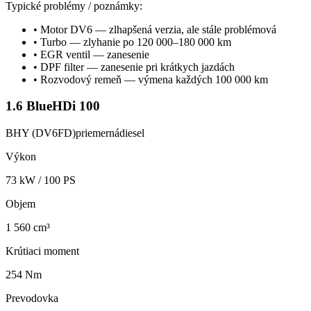
Typické problémy / poznámky:
•
Motor DV6 — zlhapšená verzia, ale stále problémová
•
Turbo — zlyhanie po 120 000–180 000 km
•
EGR ventil — zanesenie
•
DPF filter — zanesenie pri krátkych jazdách
•
Rozvodový remeň — výmena každých 100 000 km
1.6 BlueHDi 100
BHY (DV6FD)
priemerná
diesel
Výkon
73
kW /
100
PS
Objem
1 560 cm³
Krútiaci moment
254 Nm
Prevodovka