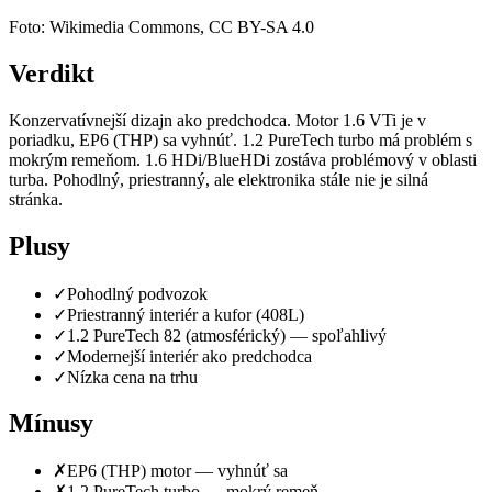
Foto: Wikimedia Commons, CC BY-SA 4.0
Verdikt
Konzervatívnejší dizajn ako predchodca. Motor 1.6 VTi je v
poriadku, EP6 (THP) sa vyhnúť. 1.2 PureTech turbo má problém s
mokrým remeňom. 1.6 HDi/BlueHDi zostáva problémový v oblasti
turba. Pohodlný, priestranný, ale elektronika stále nie je silná
stránka.
Plusy
✓
Pohodlný podvozok
✓
Priestranný interiér a kufor (408L)
✓
1.2 PureTech 82 (atmosférický) — spoľahlivý
✓
Modernejší interiér ako predchodca
✓
Nízka cena na trhu
Mínusy
✗
EP6 (THP) motor — vyhnúť sa
✗
1.2 PureTech turbo — mokrý remeň