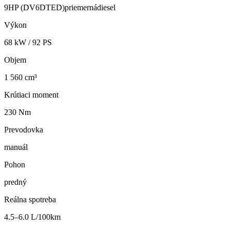
9HP (DV6DTED)
priemerná
diesel
Výkon
68
kW /
92
PS
Objem
1 560 cm³
Krútiaci moment
230 Nm
Prevodovka
manuál
Pohon
predný
Reálna spotreba
4.5–6.0 L/100km