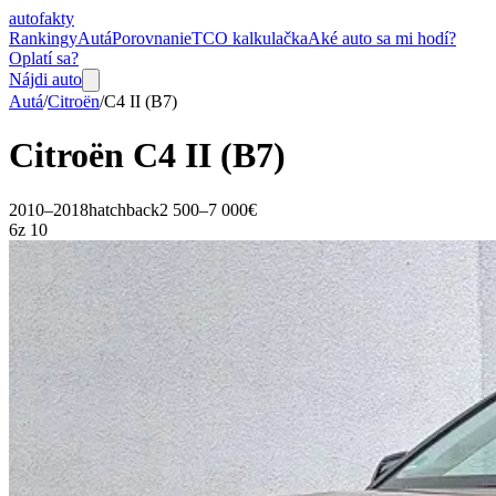
auto
fakty
Rankingy
Autá
Porovnanie
TCO kalkulačka
Aké auto sa mi hodí?
Oplatí sa?
Nájdi auto
Autá
/
Citroën
/
C4
II (B7)
Citroën
C4
II (B7)
2010–2018
hatchback
2 500–7 000€
6
z 10