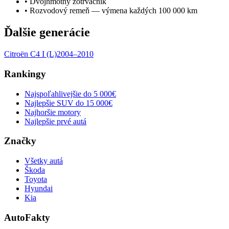
•
Dvojhmotný zotrvačník
•
Rozvodový remeň — výmena každých 100 000 km
Ďalšie generácie
Citroën
C4
I (L)
2004–2010
Rankingy
Najspoľahlivejšie do 5 000€
Najlepšie SUV do 15 000€
Najhoršie motory
Najlepšie prvé autá
Značky
Všetky autá
Škoda
Toyota
Hyundai
Kia
AutoFakty