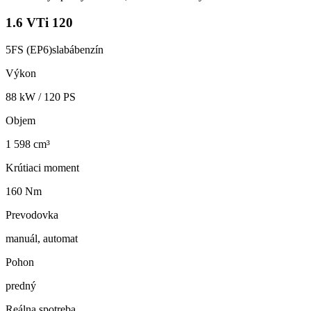
1.6 VTi 120
5FS (EP6)
slabá
benzín
Výkon
88
kW /
120
PS
Objem
1 598 cm³
Krútiaci moment
160 Nm
Prevodovka
manuál, automat
Pohon
predný
Reálna spotreba