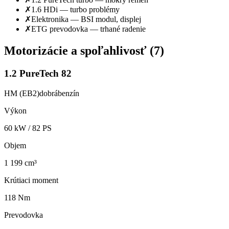
✗
1.6 HDi — turbo problémy
✗
Elektronika — BSI modul, displej
✗
ETG prevodovka — trhané radenie
Motorizácie a spoľahlivosť (
7
)
1.2 PureTech 82
HM (EB2)
dobrá
benzín
Výkon
60
kW /
82
PS
Objem
1 199 cm³
Krútiaci moment
118 Nm
Prevodovka