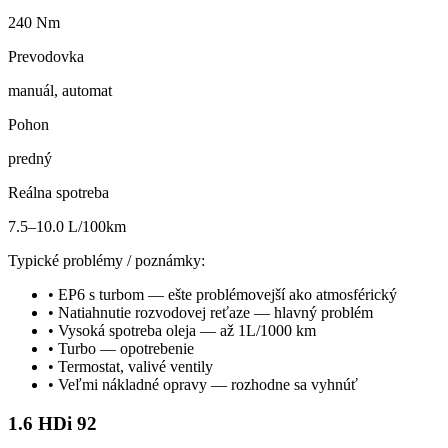
240 Nm
Prevodovka
manuál, automat
Pohon
predný
Reálna spotreba
7.5–10.0 L/100km
Typické problémy / poznámky:
•
EP6 s turbom — ešte problémovejší ako atmosférický
•
Natiahnutie rozvodovej reťaze — hlavný problém
•
Vysoká spotreba oleja — až 1L/1000 km
•
Turbo — opotrebenie
•
Termostat, valivé ventily
•
Veľmi nákladné opravy — rozhodne sa vyhnúť
1.6 HDi 92