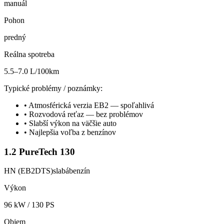
manuál
Pohon
predný
Reálna spotreba
5.5–7.0 L/100km
Typické problémy / poznámky:
•
Atmosférická verzia EB2 — spoľahlivá
•
Rozvodová reťaz — bez problémov
•
Slabší výkon na väčšie auto
•
Najlepšia voľba z benzínov
1.2 PureTech 130
HN (EB2DTS)
slabá
benzín
Výkon
96
kW /
130
PS
Objem