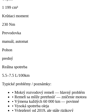
1 199 cm³
Krútiaci moment
230 Nm
Prevodovka
manuál, automat
Pohon
predný
Reálna spotreba
5.5–7.5 L/100km
Typické problémy / poznámky:
•
Mokrý rozvodový remeň — hlavný problém
•
Remeň sa môže pretrhnúť — zničenie motora
•
Výmena každých 60 000 km — povinné
•
Vysoká spotreba oleja
•
Vylepšený od 2019, ale stále rizikový