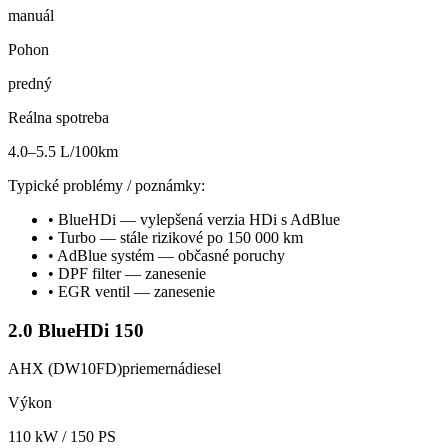
manuál
Pohon
predný
Reálna spotreba
4.0–5.5 L/100km
Typické problémy / poznámky:
•
BlueHDi — vylepšená verzia HDi s AdBlue
•
Turbo — stále rizikové po 150 000 km
•
AdBlue systém — občasné poruchy
•
DPF filter — zanesenie
•
EGR ventil — zanesenie
2.0 BlueHDi 150
AHX (DW10FD)
priemerná
diesel
Výkon
110
kW /
150
PS