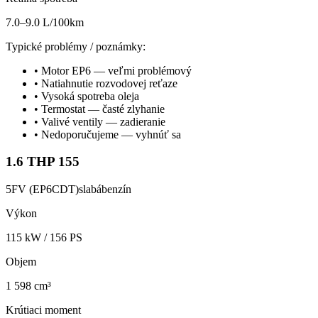
7.0–9.0 L/100km
Typické problémy / poznámky:
•
Motor EP6 — veľmi problémový
•
Natiahnutie rozvodovej reťaze
•
Vysoká spotreba oleja
•
Termostat — časté zlyhanie
•
Valivé ventily — zadieranie
•
Nedoporučujeme — vyhnúť sa
1.6 THP 155
5FV (EP6CDT)
slabá
benzín
Výkon
115
kW /
156
PS
Objem
1 598 cm³
Krútiaci moment