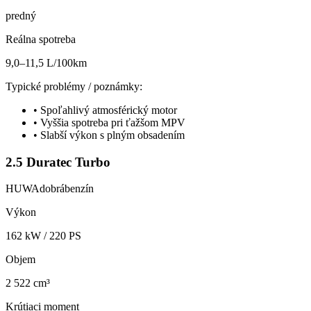
predný
Reálna spotreba
9,0–11,5 L/100km
Typické problémy / poznámky:
•
Spoľahlivý atmosférický motor
•
Vyššia spotreba pri ťažšom MPV
•
Slabší výkon s plným obsadením
2.5 Duratec Turbo
HUWA
dobrá
benzín
Výkon
162
kW /
220
PS
Objem
2 522 cm³
Krútiaci moment