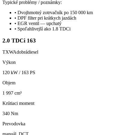
Typické problémy / poznámky:
•
Dvojhmotný zotrvačník po 150 000 km
•
DPF filter pri krátkych jazdách
•
EGR ventil — upchatý
•
Spoľahlivejší ako 1.8 TDCi
2.0 TDCi 163
TXWA
dobrá
diesel
Výkon
120
kW /
163
PS
Objem
1 997 cm³
Krútiaci moment
340 Nm
Prevodovka
manuál, DCT