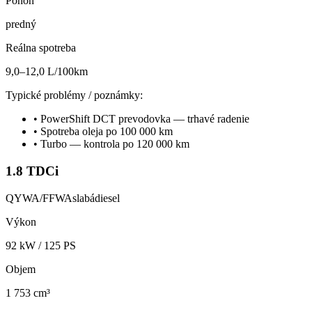
Pohon
predný
Reálna spotreba
9,0–12,0 L/100km
Typické problémy / poznámky:
•
PowerShift DCT prevodovka — trhavé radenie
•
Spotreba oleja po 100 000 km
•
Turbo — kontrola po 120 000 km
1.8 TDCi
QYWA/FFWA
slabá
diesel
Výkon
92
kW /
125
PS
Objem
1 753 cm³