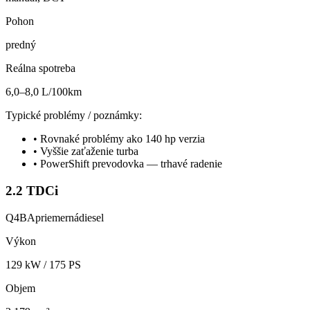
Pohon
predný
Reálna spotreba
6,0–8,0 L/100km
Typické problémy / poznámky:
•
Rovnaké problémy ako 140 hp verzia
•
Vyššie zaťaženie turba
•
PowerShift prevodovka — trhavé radenie
2.2 TDCi
Q4BA
priemerná
diesel
Výkon
129
kW /
175
PS
Objem