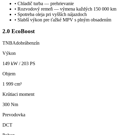
•
Chladič turba — prehrievanie
•
Rozvodový remeň — výmena každých 150 000 km
•
Spotreba oleja pri vyšších nájazdoch
•
Slabší výkon pre ťažké MPV s plným obsadením
2.0 EcoBoost
TNBA
dobrá
benzín
Výkon
149
kW /
203
PS
Objem
1 999 cm³
Krútiaci moment
300 Nm
Prevodovka
DCT