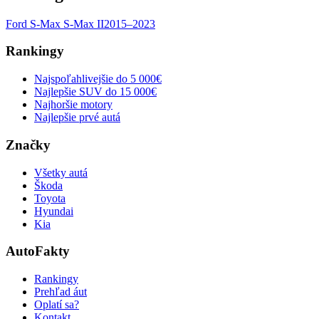
Ford
S-Max
S-Max II
2015–2023
Rankingy
Najspoľahlivejšie do 5 000€
Najlepšie SUV do 15 000€
Najhoršie motory
Najlepšie prvé autá
Značky
Všetky autá
Škoda
Toyota
Hyundai
Kia
AutoFakty
Rankingy
Prehľad áut
Oplatí sa?
Kontakt