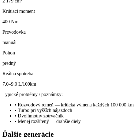
2 179 cm³
Krútiaci moment
400 Nm
Prevodovka
manuál
Pohon
predný
Reálna spotreba
7,0–9,0 L/100km
Typické problémy / poznámky:
•
Rozvodový remeň — kritická výmena každých 100 000 km
•
Turbo pri vyšších nájazdoch
•
Dvojhmotný zotrvačník
•
Menej rozšírený — drahšie diely
Ďalšie generácie