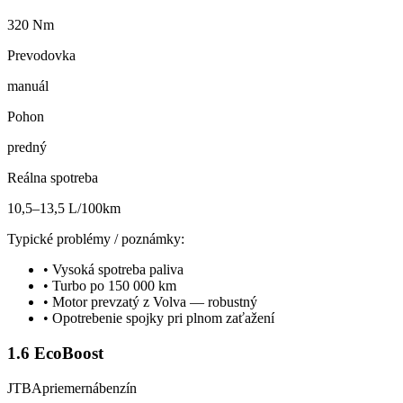
320 Nm
Prevodovka
manuál
Pohon
predný
Reálna spotreba
10,5–13,5 L/100km
Typické problémy / poznámky:
•
Vysoká spotreba paliva
•
Turbo po 150 000 km
•
Motor prevzatý z Volva — robustný
•
Opotrebenie spojky pri plnom zaťažení
1.6 EcoBoost
JTBA
priemerná
benzín