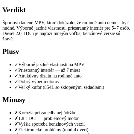
Verdikt
Športovo ladené MPV, ktoré dokázalo, že rodinné auto nemusí byť
nudné. Výborné jazdné vlastnosti, priestranný interiér pre 5–7 osôb.
Diesel 2.0 TDCi je najrozumnejšia voľba, benzínové verzie sú
žravé.
Plusy
✓
Výborné jazdné vlastnosti na MPV
✓
Priestranný interiér — až 7 miest
✓
Atraktívny dizajn na rodinné auto
✓
Dobrý výber motorov
✓
Veľký kufor (854L so sklopenými sedadlami)
Mínusy
✗
Korózia pri zanedbanej údržbe
✗
1.8 TDCi — problémový motor
✗
Vyššia spotreba benzínových verzií
✗
Elektronické problémy (modul dverí)