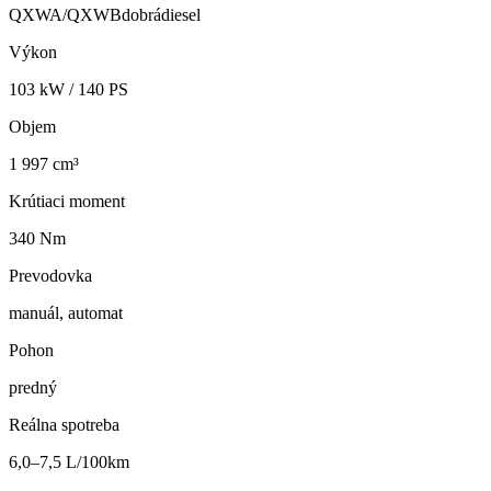
QXWA/QXWB
dobrá
diesel
Výkon
103
kW /
140
PS
Objem
1 997 cm³
Krútiaci moment
340 Nm
Prevodovka
manuál, automat
Pohon
predný
Reálna spotreba
6,0–7,5 L/100km