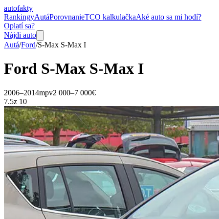
auto
fakty
Rankingy
Autá
Porovnanie
TCO kalkulačka
Aké auto sa mi hodí?
Oplatí sa?
Nájdi auto
Autá
/
Ford
/
S-Max
S-Max I
Ford
S-Max
S-Max I
2006–2014
mpv
2 000–7 000€
7.5
z 10