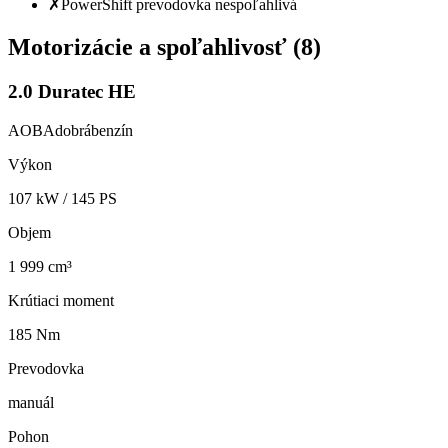
✗
PowerShift prevodovka nespoľahlivá
Motorizácie a spoľahlivosť (
8
)
2.0 Duratec HE
AOBA
dobrá
benzín
Výkon
107
kW /
145
PS
Objem
1 999 cm³
Krútiaci moment
185 Nm
Prevodovka
manuál
Pohon