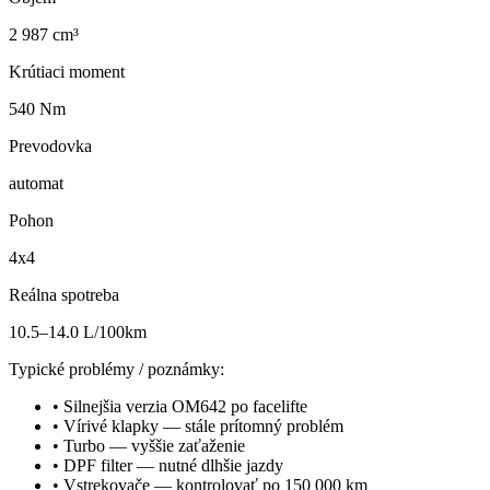
2 987 cm³
Krútiaci moment
540 Nm
Prevodovka
automat
Pohon
4x4
Reálna spotreba
10.5–14.0 L/100km
Typické problémy / poznámky:
•
Silnejšia verzia OM642 po facelifte
•
Vírivé klapky — stále prítomný problém
•
Turbo — vyššie zaťaženie
•
DPF filter — nutné dlhšie jazdy
•
Vstrekovače — kontrolovať po 150 000 km