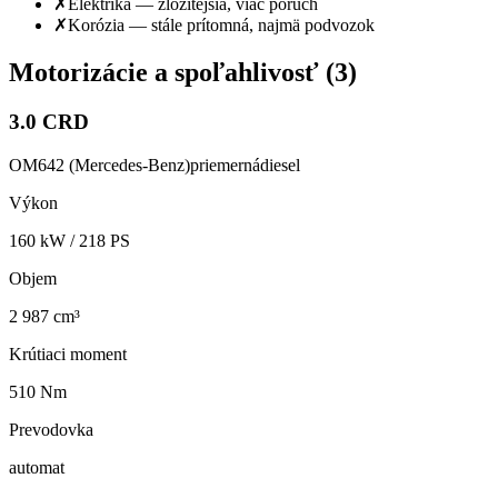
✗
Elektrika — zložitejšia, viac porúch
✗
Korózia — stále prítomná, najmä podvozok
Motorizácie a spoľahlivosť (
3
)
3.0 CRD
OM642 (Mercedes-Benz)
priemerná
diesel
Výkon
160
kW /
218
PS
Objem
2 987 cm³
Krútiaci moment
510 Nm
Prevodovka
automat