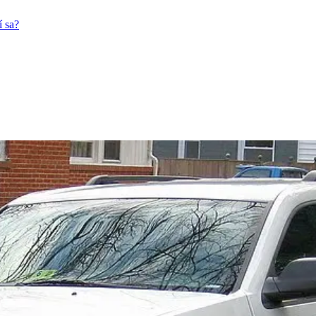
í sa?