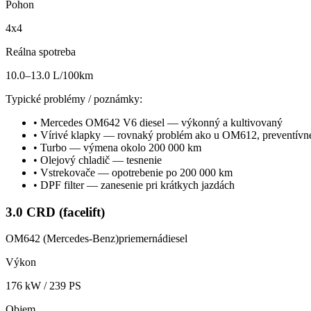
Pohon
4x4
Reálna spotreba
10.0–13.0 L/100km
Typické problémy / poznámky:
•
Mercedes OM642 V6 diesel — výkonný a kultivovaný
•
Vírivé klapky — rovnaký problém ako u OM612, preventívne
•
Turbo — výmena okolo 200 000 km
•
Olejový chladič — tesnenie
•
Vstrekovače — opotrebenie po 200 000 km
•
DPF filter — zanesenie pri krátkych jazdách
3.0 CRD (facelift)
OM642 (Mercedes-Benz)
priemerná
diesel
Výkon
176
kW /
239
PS
Objem