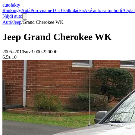
auto
fakty
Rankingy
Autá
Porovnanie
TCO kalkulačka
Aké auto sa mi hodí?
Oplat
Nájdi auto
Autá
/
Jeep
/
Grand Cherokee
WK
Jeep
Grand Cherokee
WK
2005–2010
suv
3 000–9 000€
6.5
z 10