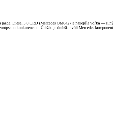
 jazde. Diesel 3.0 CRD (Mercedes OM642) je najlepšia voľba — silný 
a za európskou konkurenciou. Údržba je drahšia kvôli Mercedes komponen