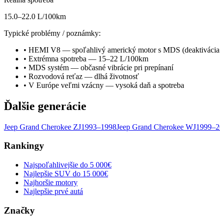
15.0–22.0 L/100km
Typické problémy / poznámky:
•
HEMI V8 — spoľahlivý americký motor s MDS (deaktivácia
•
Extrémna spotreba — 15–22 L/100km
•
MDS systém — občasné vibrácie pri prepínaní
•
Rozvodová reťaz — dlhá životnosť
•
V Európe veľmi vzácny — vysoká daň a spotreba
Ďalšie generácie
Jeep
Grand Cherokee
ZJ
1993–1998
Jeep
Grand Cherokee
WJ
1999–2
Rankingy
Najspoľahlivejšie do 5 000€
Najlepšie SUV do 15 000€
Najhoršie motory
Najlepšie prvé autá
Značky