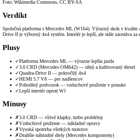
Foto: Wikimedia Commons, CC BY-SA
Verdikt
Spoločná platforma s Mercedes ML (W164). Výrazný skok v kvalite a
Drive II je výborný 4x4 systém. Interiér je lepší, ale stále zaostáv
Plusy
✓
Platforma Mercedes ML — výrazne lepšia jazda
✓
3.0 CRD (Mercedes OM642) — silný a kultivovaný diesel
✓
Quadra-Drive II — pokročilý 4x4
✓
HEMI 5.7 V8 — pre nadšencov
✓
Pohodlný podvozok — vzduchové pruženie v ponuke
✓
Lepší interiér oproti WJ
Mínusy
✗
3.0 CRD — vírivé klapky, turbo problémy
✗
Vzduchové pruženie — nákladné opravy
✗
Vysoká spotreba všetkých motorov
✗
Drahšie náhradné diely (Mercedes komponenty)