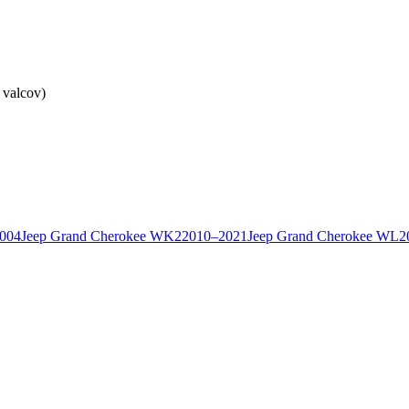
 valcov)
004
Jeep
Grand Cherokee
WK2
2010–2021
Jeep
Grand Cherokee
WL
2