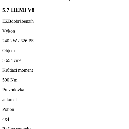
5.7 HEMI V8
EZB
dobrá
benzín
Výkon
240
kW /
326
PS
Objem
5 654 cm³
Krútiaci moment
500 Nm
Prevodovka
automat
Pohon
4x4
Reálna spotreba