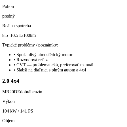
Pohon
predný
Reálna spotreba
8.5–10.5 L/100km
Typické problémy / poznámky:
•
Spoľahlivý atmosférický motor
•
Rozvodová reťaz
•
CVT — problematická, preferovať manuál
•
Slabší na diaľnici s plným autom a 4x4
2.0 4x4
MR20DE
dobrá
benzín
Výkon
104
kW /
141
PS
Objem