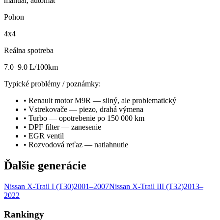
manuál, automat
Pohon
4x4
Reálna spotreba
7.0–9.0 L/100km
Typické problémy / poznámky:
•
Renault motor M9R — silný, ale problematický
•
Vstrekovače — piezo, drahá výmena
•
Turbo — opotrebenie po 150 000 km
•
DPF filter — zanesenie
•
EGR ventil
•
Rozvodová reťaz — natiahnutie
Ďalšie generácie
Nissan
X-Trail
I (T30)
2001–2007
Nissan
X-Trail
III (T32)
2013–
2022
Rankingy