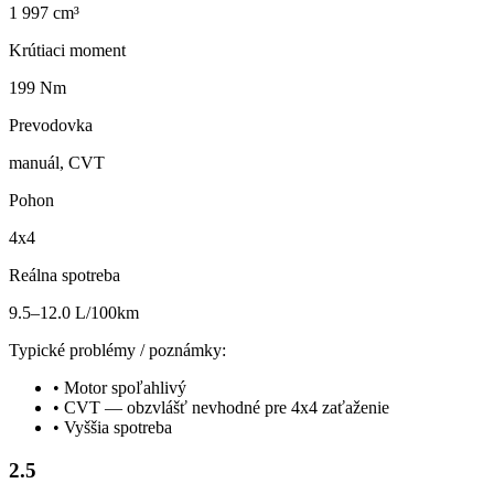
1 997 cm³
Krútiaci moment
199 Nm
Prevodovka
manuál, CVT
Pohon
4x4
Reálna spotreba
9.5–12.0 L/100km
Typické problémy / poznámky:
•
Motor spoľahlivý
•
CVT — obzvlášť nevhodné pre 4x4 zaťaženie
•
Vyššia spotreba
2.5