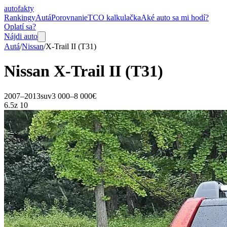
auto
fakty
Rankingy
Autá
Porovnanie
TCO kalkulačka
Aké auto sa mi hodí?
Oplatí sa?
Nájdi auto
Autá
/
Nissan
/
X-Trail
II (T31)
Nissan
X-Trail
II (T31)
2007–2013
suv
3 000–8 000€
6.5
z 10