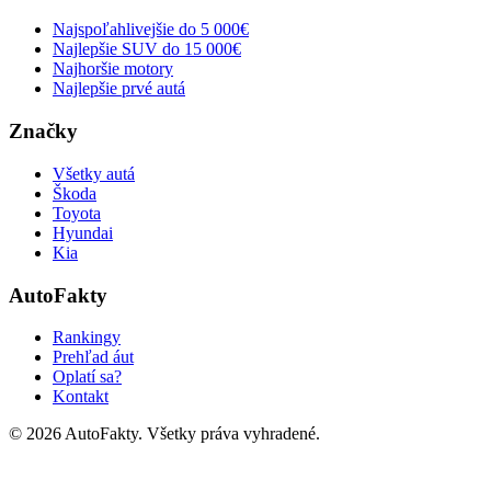
Najspoľahlivejšie do 5 000€
Najlepšie SUV do 15 000€
Najhoršie motory
Najlepšie prvé autá
Značky
Všetky autá
Škoda
Toyota
Hyundai
Kia
AutoFakty
Rankingy
Prehľad áut
Oplatí sa?
Kontakt
©
2026
AutoFakty. Všetky práva vyhradené.