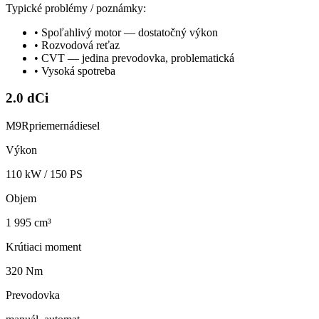
Typické problémy / poznámky:
•
Spoľahlivý motor — dostatočný výkon
•
Rozvodová reťaz
•
CVT — jedina prevodovka, problematická
•
Vysoká spotreba
2.0 dCi
M9R
priemerná
diesel
Výkon
110
kW /
150
PS
Objem
1 995 cm³
Krútiaci moment
320 Nm
Prevodovka