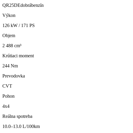
QR25DE
dobrá
benzín
Výkon
126
kW /
171
PS
Objem
2 488 cm³
Krútiaci moment
244 Nm
Prevodovka
CVT
Pohon
4x4
Reálna spotreba
10.0–13.0 L/100km