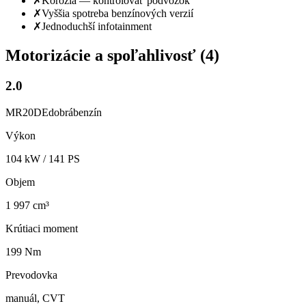
✗
Korózia — kontrolovať podvozok
✗
Vyššia spotreba benzínových verzií
✗
Jednoduchší infotainment
Motorizácie a spoľahlivosť (
4
)
2.0
MR20DE
dobrá
benzín
Výkon
104
kW /
141
PS
Objem
1 997 cm³
Krútiaci moment
199 Nm
Prevodovka
manuál, CVT