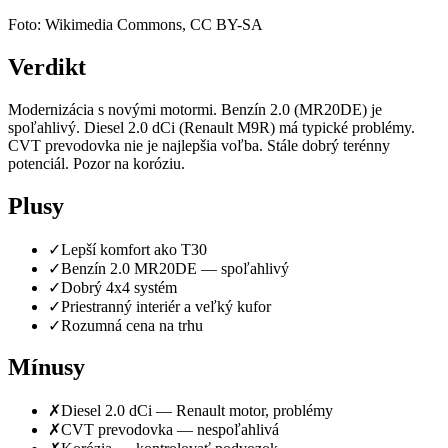
Foto: Wikimedia Commons, CC BY-SA
Verdikt
Modernizácia s novými motormi. Benzín 2.0 (MR20DE) je
spoľahlivý. Diesel 2.0 dCi (Renault M9R) má typické problémy.
CVT prevodovka nie je najlepšia voľba. Stále dobrý terénny
potenciál. Pozor na koróziu.
Plusy
✓
Lepší komfort ako T30
✓
Benzín 2.0 MR20DE — spoľahlivý
✓
Dobrý 4x4 systém
✓
Priestranný interiér a veľký kufor
✓
Rozumná cena na trhu
Mínusy
✗
Diesel 2.0 dCi — Renault motor, problémy
✗
CVT prevodovka — nespoľahlivá