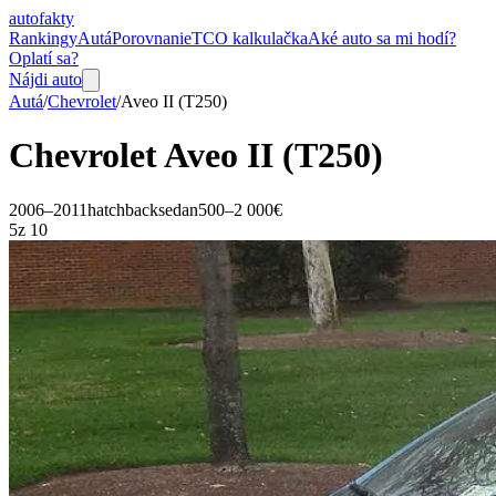
auto
fakty
Rankingy
Autá
Porovnanie
TCO kalkulačka
Aké auto sa mi hodí?
Oplatí sa?
Nájdi auto
Autá
/
Chevrolet
/
Aveo
II (T250)
Chevrolet
Aveo
II (T250)
2006–2011
hatchback
sedan
500–2 000€
5
z 10