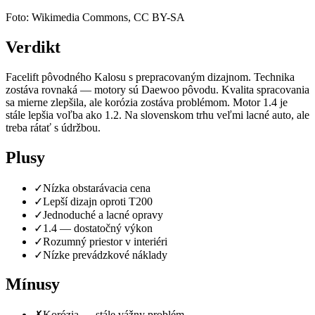
Foto: Wikimedia Commons, CC BY-SA
Verdikt
Facelift pôvodného Kalosu s prepracovaným dizajnom. Technika
zostáva rovnaká — motory sú Daewoo pôvodu. Kvalita spracovania
sa mierne zlepšila, ale korózia zostáva problémom. Motor 1.4 je
stále lepšia voľba ako 1.2. Na slovenskom trhu veľmi lacné auto, ale
treba rátať s údržbou.
Plusy
✓
Nízka obstarávacia cena
✓
Lepší dizajn oproti T200
✓
Jednoduché a lacné opravy
✓
1.4 — dostatočný výkon
✓
Rozumný priestor v interiéri
✓
Nízke prevádzkové náklady
Mínusy
✗
Korózia — stále vážny problém