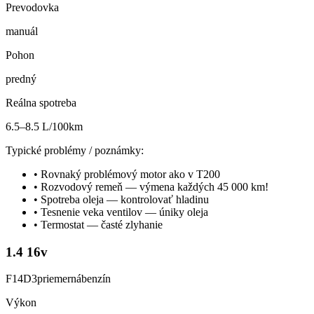
Prevodovka
manuál
Pohon
predný
Reálna spotreba
6.5–8.5 L/100km
Typické problémy / poznámky:
•
Rovnaký problémový motor ako v T200
•
Rozvodový remeň — výmena každých 45 000 km!
•
Spotreba oleja — kontrolovať hladinu
•
Tesnenie veka ventilov — úniky oleja
•
Termostat — časté zlyhanie
1.4 16v
F14D3
priemerná
benzín
Výkon