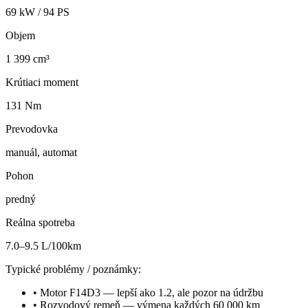
69
kW /
94
PS
Objem
1 399 cm³
Krútiaci moment
131 Nm
Prevodovka
manuál, automat
Pohon
predný
Reálna spotreba
7.0–9.5 L/100km
Typické problémy / poznámky:
•
Motor F14D3 — lepší ako 1.2, ale pozor na údržbu
•
Rozvodový remeň — výmena každých 60 000 km