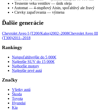
•
Tesnenie veka ventilov — únik oleja
•
Automat — 4-stupňový Aisin, spoľahlivý ale žravý
•
Cievky zapaľovania — výmena
Ďalšie generácie
Chevrolet
Aveo
I (T200/Kalos)
2002–2008
Chevrolet
Aveo
III
(T300)
2011–2018
Rankingy
Najspoľahlivejšie do 5 000€
Najlepšie SUV do 15 000€
Najhoršie motory
Najlepšie prvé autá
Značky
Všetky autá
Škoda
Toyota
Hyundai
Kia