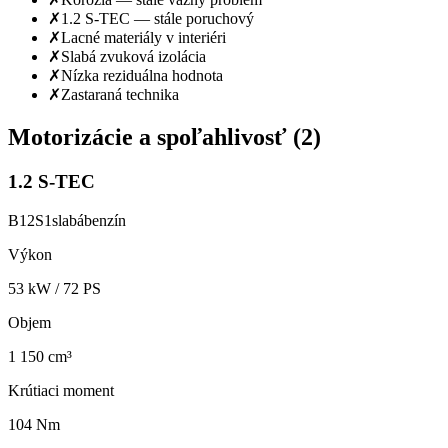
✗
1.2 S-TEC — stále poruchový
✗
Lacné materiály v interiéri
✗
Slabá zvuková izolácia
✗
Nízka reziduálna hodnota
✗
Zastaraná technika
Motorizácie a spoľahlivosť (
2
)
1.2 S-TEC
B12S1
slabá
benzín
Výkon
53
kW /
72
PS
Objem
1 150 cm³
Krútiaci moment
104 Nm