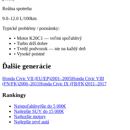
Reálna spotreba
9.0–12.0 L/100km
Typické problémy / poznámky:
•
Motor K20C1 — veľmi spoľahlivý
•
Turbo drží dobre
•
Tvrdý podvozok — nie na každý deň
•
Vysoké poistné
Ďalšie generácie
Honda
Civic
VII (EU/EP)
2001–2005
Honda
Civic
VIII
(FN/FK)
2006–2011
Honda
Civic
IX (FB/FK)
2011–2017
Rankingy
Najspoľahlivejšie do 5 000€
Najlepšie SUV do 15 000€
Najhoršie motory
Najlepšie prvé autá