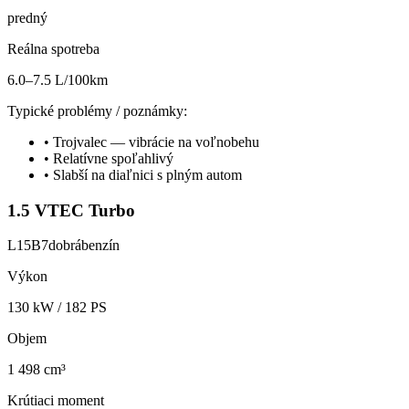
predný
Reálna spotreba
6.0–7.5 L/100km
Typické problémy / poznámky:
•
Trojvalec — vibrácie na voľnobehu
•
Relatívne spoľahlivý
•
Slabší na diaľnici s plným autom
1.5 VTEC Turbo
L15B7
dobrá
benzín
Výkon
130
kW /
182
PS
Objem
1 498 cm³
Krútiaci moment