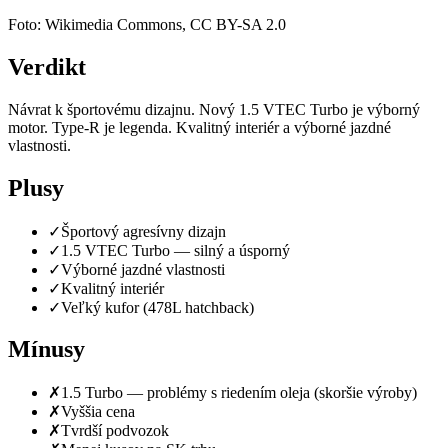
Foto: Wikimedia Commons, CC BY-SA 2.0
Verdikt
Návrat k športovému dizajnu. Nový 1.5 VTEC Turbo je výborný
motor. Type-R je legenda. Kvalitný interiér a výborné jazdné
vlastnosti.
Plusy
✓
Športový agresívny dizajn
✓
1.5 VTEC Turbo — silný a úsporný
✓
Výborné jazdné vlastnosti
✓
Kvalitný interiér
✓
Veľký kufor (478L hatchback)
Mínusy
✗
1.5 Turbo — problémy s riedením oleja (skoršie výroby)
✗
Vyššia cena
✗
Tvrdší podvozok