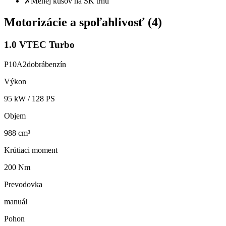
✗
Menej kusov na SK trhu
Motorizácie a spoľahlivosť (
4
)
1.0 VTEC Turbo
P10A2
dobrá
benzín
Výkon
95
kW /
128
PS
Objem
988 cm³
Krútiaci moment
200 Nm
Prevodovka
manuál
Pohon