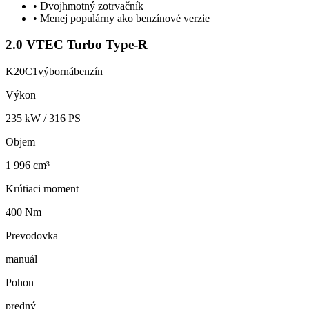
•
Dvojhmotný zotrvačník
•
Menej populárny ako benzínové verzie
2.0 VTEC Turbo Type-R
K20C1
výborná
benzín
Výkon
235
kW /
316
PS
Objem
1 996 cm³
Krútiaci moment
400 Nm
Prevodovka
manuál
Pohon
predný