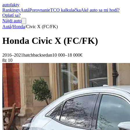
auto
fakty
Rankingy
Autá
Porovnanie
TCO kalkulačka
Aké auto sa mi hodí?
Oplatí sa?
Nájdi auto
Autá
/
Honda
/
Civic
X (FC/FK)
Honda
Civic
X (FC/FK)
2016–2021
hatchback
sedan
10 000–18 000€
8
z 10