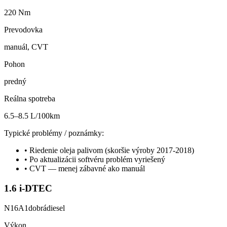
220 Nm
Prevodovka
manuál, CVT
Pohon
predný
Reálna spotreba
6.5–8.5 L/100km
Typické problémy / poznámky:
•
Riedenie oleja palivom (skoršie výroby 2017-2018)
•
Po aktualizácii softvéru problém vyriešený
•
CVT — menej zábavné ako manuál
1.6 i-DTEC
N16A1
dobrá
diesel
Výkon