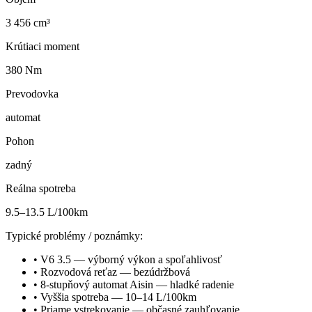
3 456 cm³
Krútiaci moment
380 Nm
Prevodovka
automat
Pohon
zadný
Reálna spotreba
9.5–13.5 L/100km
Typické problémy / poznámky:
•
V6 3.5 — výborný výkon a spoľahlivosť
•
Rozvodová reťaz — bezúdržbová
•
8-stupňový automat Aisin — hladké radenie
•
Vyššia spotreba — 10–14 L/100km
•
Priame vstrekovanie — občasné zauhľovanie