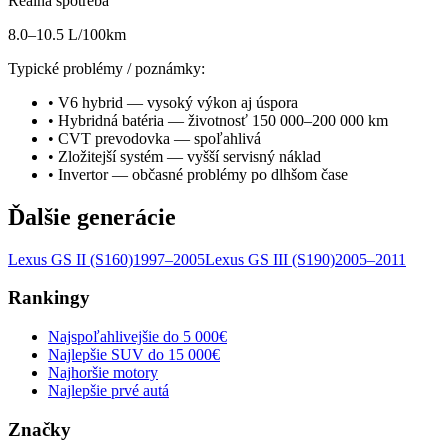
Reálna spotreba
8.0–10.5 L/100km
Typické problémy / poznámky:
•
V6 hybrid — vysoký výkon aj úspora
•
Hybridná batéria — životnosť 150 000–200 000 km
•
CVT prevodovka — spoľahlivá
•
Zložitejší systém — vyšší servisný náklad
•
Invertor — občasné problémy po dlhšom čase
Ďalšie generácie
Lexus
GS
II (S160)
1997–2005
Lexus
GS
III (S190)
2005–2011
Rankingy
Najspoľahlivejšie do 5 000€
Najlepšie SUV do 15 000€
Najhoršie motory
Najlepšie prvé autá
Značky