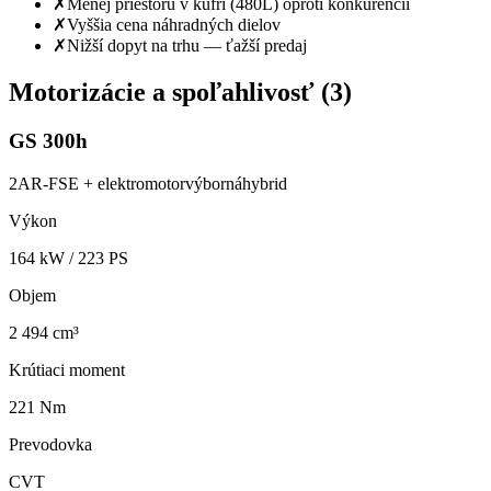
✗
Menej priestoru v kufri (480L) oproti konkurencii
✗
Vyššia cena náhradných dielov
✗
Nižší dopyt na trhu — ťažší predaj
Motorizácie a spoľahlivosť (
3
)
GS 300h
2AR-FSE + elektromotor
výborná
hybrid
Výkon
164
kW /
223
PS
Objem
2 494 cm³
Krútiaci moment
221 Nm
Prevodovka
CVT