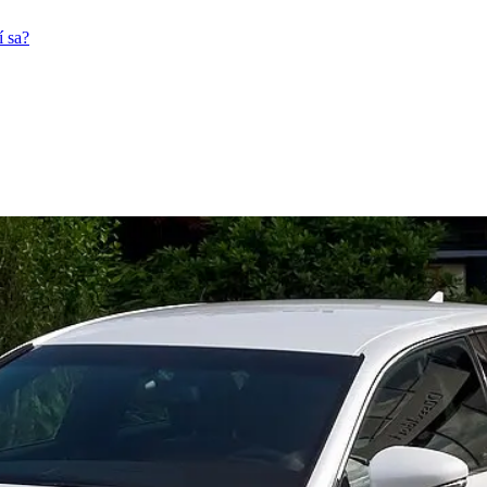
í sa?