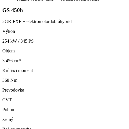
GS 450h
2GR-FXE + elektromotor
dobrá
hybrid
Výkon
254
kW /
345
PS
Objem
3 456 cm³
Krútiaci moment
368 Nm
Prevodovka
CVT
Pohon
zadný