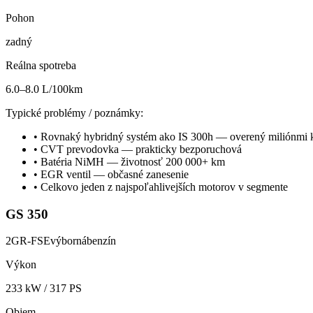
Pohon
zadný
Reálna spotreba
6.0–8.0 L/100km
Typické problémy / poznámky:
•
Rovnaký hybridný systém ako IS 300h — overený miliónmi
•
CVT prevodovka — prakticky bezporuchová
•
Batéria NiMH — životnosť 200 000+ km
•
EGR ventil — občasné zanesenie
•
Celkovo jeden z najspoľahlivejších motorov v segmente
GS 350
2GR-FSE
výborná
benzín
Výkon
233
kW /
317
PS
Objem