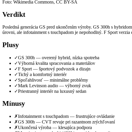
Foto: Wikimedia Commons, CC BY-SA
Verdikt
Posledná generácia GS pred ukončením výroby. GS 300h s hybridom je
úrovni, ale infotainment s touchpadom je nepohodlný. F Sport verzia 
Plusy
✓
GS 300h — overený hybrid, nízka spotreba
✓
Výborná kvalita spracovania a materiálov
✓
F Sport — športový podvozok a dizajn
✓
Tichý a komfortný interiér
✓
Spoľahlivosť — minimálne problémy
✓
Mark Levinson audio — výborný zvuk
✓
Priestranný interiér na luxusný sedan
Mínusy
✗
Infotainment s touchpadom — frustrujúce ovládanie
✗
GS 300h — CVT revuje pri razantnom zrýchľovaní
✗
Ukončená výroba — klesajúca podpora