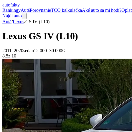
auto
fakty
Rankingy
Autá
Porovnanie
TCO kalkulačka
Aké auto sa mi hodí?
Oplat
Nájdi auto
Autá
/
Lexus
/
GS
IV (L10)
Lexus
GS
IV (L10)
2011–2020
sedan
12 000–30 000€
8.5
z 10