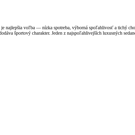
 najlepšia voľba — nízka spotreba, výborná spoľahlivosť a tichý chod
dodáva športový charakter. Jeden z najspoľahlivejších luxusných sedan