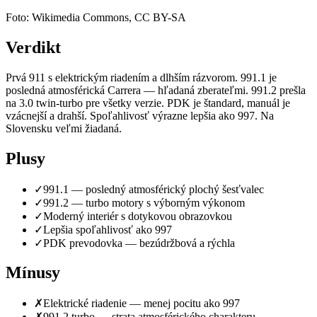
Foto: Wikimedia Commons, CC BY-SA
Verdikt
Prvá 911 s elektrickým riadením a dlhším rázvorom. 991.1 je
posledná atmosférická Carrera — hľadaná zberateľmi. 991.2 prešla
na 3.0 twin-turbo pre všetky verzie. PDK je štandard, manuál je
vzácnejší a drahší. Spoľahlivosť výrazne lepšia ako 997. Na
Slovensku veľmi žiadaná.
Plusy
✓
991.1 — posledný atmosférický plochý šesťvalec
✓
991.2 — turbo motory s výborným výkonom
✓
Moderný interiér s dotykovou obrazovkou
✓
Lepšia spoľahlivosť ako 997
✓
PDK prevodovka — bezúdržbová a rýchla
Mínusy
✗
Elektrické riadenie — menej pocitu ako 997
✗
991.2 turbo — strata atmosférického charakteru