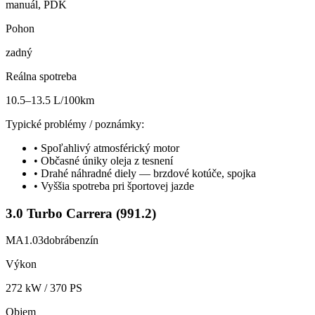
manuál, PDK
Pohon
zadný
Reálna spotreba
10.5–13.5 L/100km
Typické problémy / poznámky:
•
Spoľahlivý atmosférický motor
•
Občasné úniky oleja z tesnení
•
Drahé náhradné diely — brzdové kotúče, spojka
•
Vyššia spotreba pri športovej jazde
3.0 Turbo Carrera (991.2)
MA1.03
dobrá
benzín
Výkon
272
kW /
370
PS
Objem