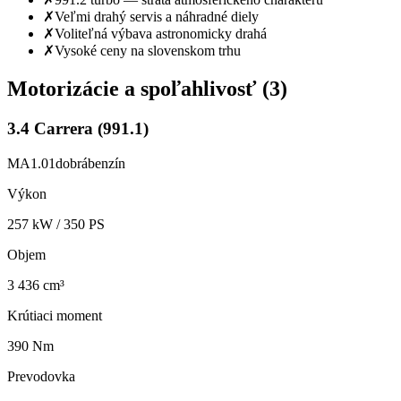
✗
Veľmi drahý servis a náhradné diely
✗
Voliteľná výbava astronomicky drahá
✗
Vysoké ceny na slovenskom trhu
Motorizácie a spoľahlivosť (
3
)
3.4 Carrera (991.1)
MA1.01
dobrá
benzín
Výkon
257
kW /
350
PS
Objem
3 436 cm³
Krútiaci moment
390 Nm
Prevodovka