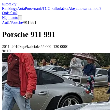
auto
fakty
Rankingy
Autá
Porovnanie
TCO kalkulačka
Aké auto sa mi hodí?
Oplatí sa?
Nájdi auto
Autá
/
Porsche
/
911
991
Porsche
911
991
2011–2019
kupé
kabriolet
55 000–130 000€
9
z 10