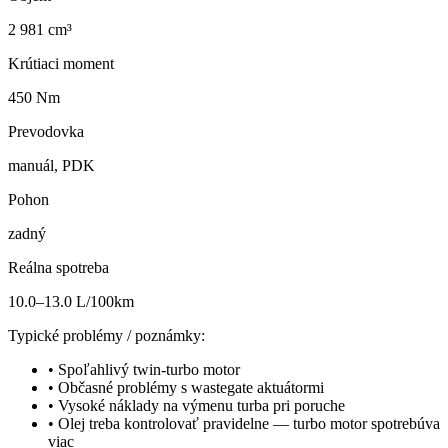
2 981 cm³
Krútiaci moment
450 Nm
Prevodovka
manuál, PDK
Pohon
zadný
Reálna spotreba
10.0–13.0 L/100km
Typické problémy / poznámky:
•
Spoľahlivý twin-turbo motor
•
Občasné problémy s wastegate aktuátormi
•
Vysoké náklady na výmenu turba pri poruche
•
Olej treba kontrolovať pravidelne — turbo motor spotrebúva
viac