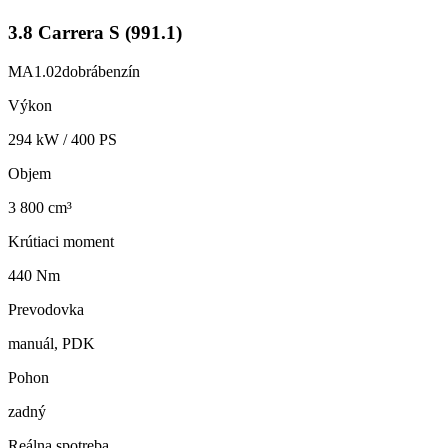
3.8 Carrera S (991.1)
MA1.02
dobrá
benzín
Výkon
294
kW /
400
PS
Objem
3 800 cm³
Krútiaci moment
440 Nm
Prevodovka
manuál, PDK
Pohon
zadný
Reálna spotreba