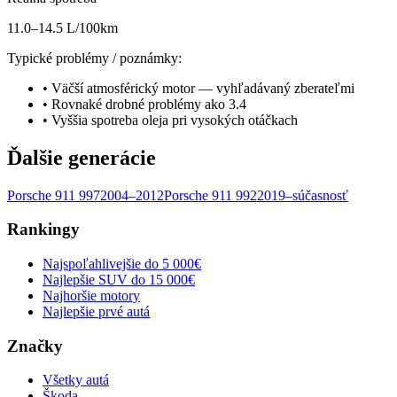
11.0–14.5 L/100km
Typické problémy / poznámky:
•
Väčší atmosférický motor — vyhľadávaný zberateľmi
•
Rovnaké drobné problémy ako 3.4
•
Vyššia spotreba oleja pri vysokých otáčkach
Ďalšie generácie
Porsche
911
997
2004–2012
Porsche
911
992
2019–súčasnosť
Rankingy
Najspoľahlivejšie do 5 000€
Najlepšie SUV do 15 000€
Najhoršie motory
Najlepšie prvé autá
Značky
Všetky autá
Škoda