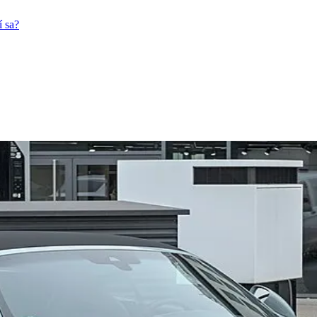
í sa?