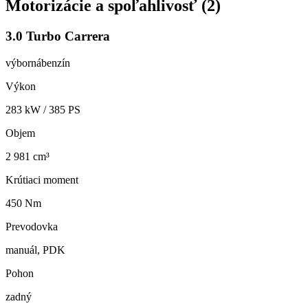
Motorizácie a spoľahlivosť (
2
)
3.0 Turbo Carrera
výborná
benzín
Výkon
283
kW /
385
PS
Objem
2 981 cm³
Krútiaci moment
450 Nm
Prevodovka
manuál, PDK
Pohon
zadný