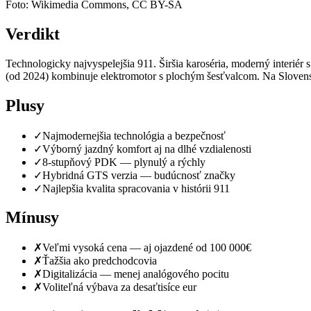
Foto: Wikimedia Commons, CC BY-SA
Verdikt
Technologicky najvyspelejšia 911. Širšia karoséria, moderný interié
(od 2024) kombinuje elektromotor s plochým šesťvalcom. Na Slovensku
Plusy
✓
Najmodernejšia technológia a bezpečnosť
✓
Výborný jazdný komfort aj na dlhé vzdialenosti
✓
8-stupňový PDK — plynulý a rýchly
✓
Hybridná GTS verzia — budúcnosť značky
✓
Najlepšia kvalita spracovania v histórii 911
Mínusy
✗
Veľmi vysoká cena — aj ojazdené od 100 000€
✗
Ťažšia ako predchodcovia
✗
Digitalizácia — menej analógového pocitu
✗
Voliteľná výbava za desaťtisíce eur