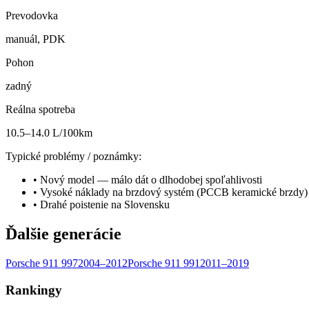
Prevodovka
manuál, PDK
Pohon
zadný
Reálna spotreba
10.5–14.0 L/100km
Typické problémy / poznámky:
•
Nový model — málo dát o dlhodobej spoľahlivosti
•
Vysoké náklady na brzdový systém (PCCB keramické brzdy)
•
Drahé poistenie na Slovensku
Ďalšie generácie
Porsche
911
997
2004–2012
Porsche
911
991
2011–2019
Rankingy