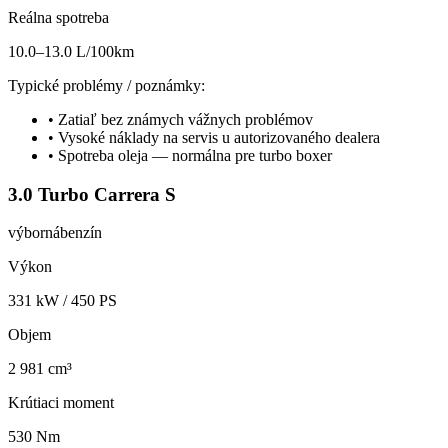
Reálna spotreba
10.0–13.0 L/100km
Typické problémy / poznámky:
•
Zatiaľ bez známych vážnych problémov
•
Vysoké náklady na servis u autorizovaného dealera
•
Spotreba oleja — normálna pre turbo boxer
3.0 Turbo Carrera S
výborná
benzín
Výkon
331
kW /
450
PS
Objem
2 981 cm³
Krútiaci moment
530 Nm