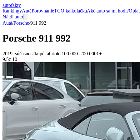
auto
fakty
Rankingy
Autá
Porovnanie
TCO kalkulačka
Aké auto sa mi hodí?
Oplat
Nájdi auto
Autá
/
Porsche
/
911
992
Porsche
911
992
2019–súčasnosť
kupé
kabriolet
100 000–200 000€+
9.5
z 10